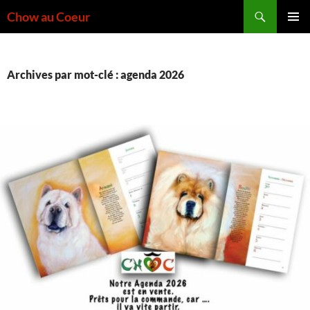
Aller
Recherche
Chow au Coeur
au
MENU
contenu
PRINCI
Archives par mot-clé : agenda 2026