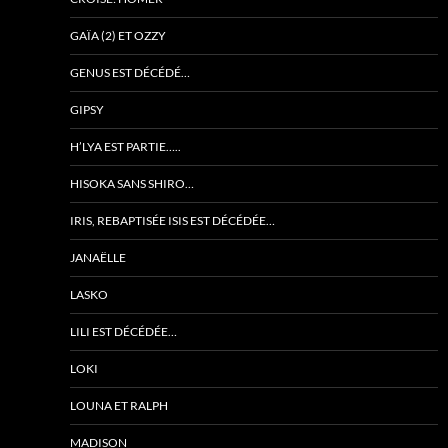
GAÏA (2) ET OZZY
GENUS EST DÉCÉDÉ…
GIPSY
H’LYA EST PARTIE…..
HISOKA SANS SHIRO…
IRIS, REBAPTISÉE ISIS EST DÉCÉDÉE…
JANAËLLE
LASKO
LILI EST DÉCÉDÉE…
LOKI
LOUNA ET RALPH
MADISON