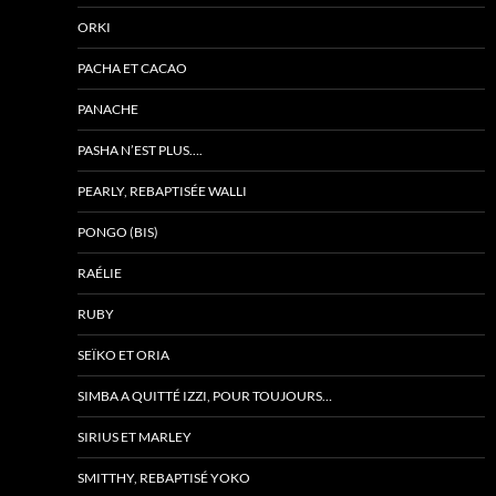
ORKI
PACHA ET CACAO
PANACHE
PASHA N’EST PLUS….
PEARLY, REBAPTISÉE WALLI
PONGO (BIS)
RAÉLIE
RUBY
SEÏKO ET ORIA
SIMBA A QUITTÉ IZZI, POUR TOUJOURS…
SIRIUS ET MARLEY
SMITTHY, REBAPTISÉ YOKO