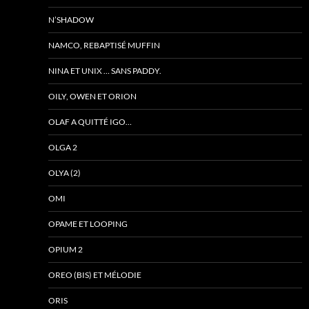
N’SHADOW
NAMCO, REBAPTISÉ MUFFIN
NINA ET UNIX … SANS PADDY.
OILY, OWEN ET ORION
OLAF A QUITTÉ IGO…
OLGA 2
OLYA (2)
OMI
OPAME ET LOOPING
OPIUM 2
OREO (BIS) ET MÉLODIE
ORIS