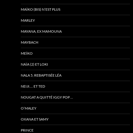
MAÏKO (BIS) N’EST PLUS
MARLEY
MAYANA, EX MAMOUNA
MAYBACH
MEÏKO
NAÏA (2) ET LOKI
NALA 5, REBAPTISÉE LÉA
NEIJI…. ET TED
NOUGAT A QUITTÉ IGGY POP …
O’MALEY
OXANA ET SAMY
PRINCE