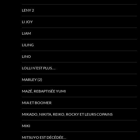
LENY 2
LI JOY
LIAM
LILING
LINO
LOLLI N’EST PLUS….
MARLEY (2)
MAZÉ, REBAPTISÉE YUMI
MIA ET BOOMER
MIKADO, NIKITA, REIKO, ROCKY ET LEURS COPAINS
MIKI
MITSUYO EST DÉCÉDÉE…