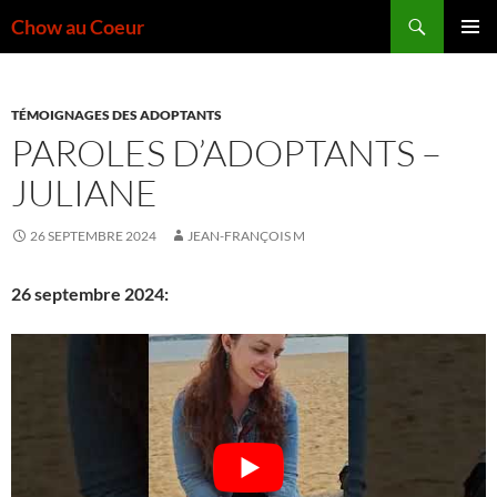
Aller
Recherche
Chow au Coeur
au
MENU
contenu
PRINCI
TÉMOIGNAGES DES ADOPTANTS
PAROLES D’ADOPTANTS –
JULIANE
26 SEPTEMBRE 2024
JEAN-FRANÇOIS M
26 septembre 2024: