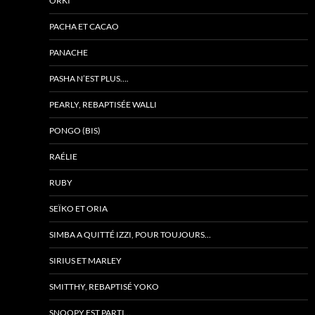
ORKI
PACHA ET CACAO
PANACHE
PASHA N’EST PLUS….
PEARLY, REBAPTISÉE WALLI
PONGO (BIS)
RAÉLIE
RUBY
SEÏKO ET ORIA
SIMBA A QUITTÉ IZZI, POUR TOUJOURS…
SIRIUS ET MARLEY
SMITTHY, REBAPTISÉ YOKO
SNOOPY EST PARTI…