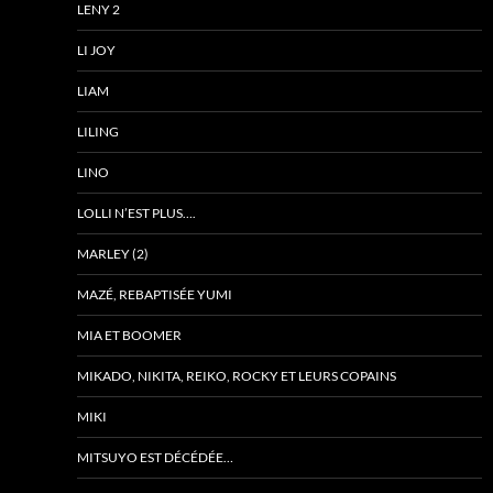
LENY 2
LI JOY
LIAM
LILING
LINO
LOLLI N’EST PLUS….
MARLEY (2)
MAZÉ, REBAPTISÉE YUMI
MIA ET BOOMER
MIKADO, NIKITA, REIKO, ROCKY ET LEURS COPAINS
MIKI
MITSUYO EST DÉCÉDÉE…