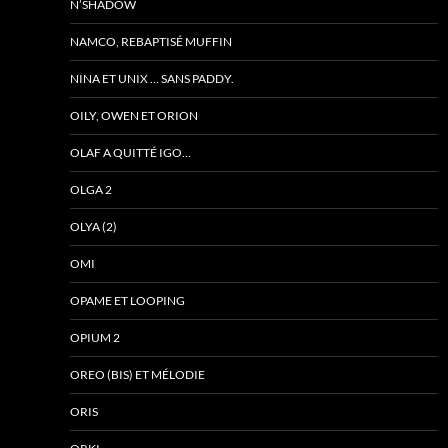
N’SHADOW
NAMCO, REBAPTISÉ MUFFIN
NINA ET UNIX … SANS PADDY.
OILY, OWEN ET ORION
OLAF A QUITTÉ IGO…
OLGA 2
OLYA (2)
OMI
OPAME ET LOOPING
OPIUM 2
OREO (BIS) ET MÉLODIE
ORIS