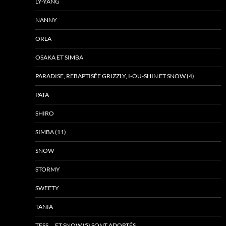
LY-YANG
NANNY
ORLA
OSAKA ET SIMBA
PARADISE, REBAPTISÉE GRIZZLY, I-OU-SHIN ET SNOW (4)
PATA
SHIRO
SIMBA (11)
SNOW
STORMY
SWEETY
TANIA
TESS … ET SNOW (5) SONT ADOPTÉS