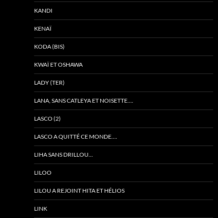
KANDI
KENAÏ
KODA (BIS)
KWAÏ ET OSHAWA
LADY (TER)
LANA, SANS CATLEYA ET NOISETTE….
LASCO (2)
LASCO A QUITTÉ CE MONDE….
LIHA SANS DRILLOU…
LILOO
LILOU A REJOINT HITA ET HÉLIOS
LINK