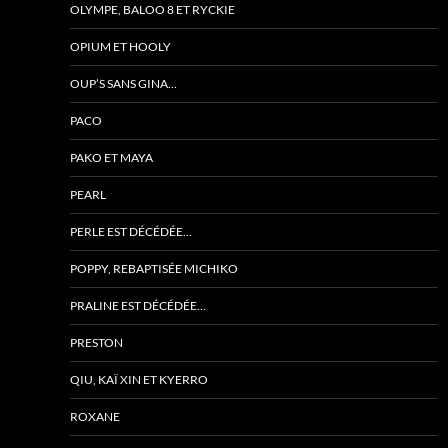
OLYMPE, BALOO 8 ET RYCKIE
OPIUM ET HOOLY
OUP’S SANS GINA…
PACO
PAKO ET MAYA
PEARL
PERLE EST DÉCÉDÉE…
POPPY, REBAPTISÉE MICHIKO
PRALINE EST DÉCÉDÉE…
PRESTON
QIU, KAÏ XIN ET KYERRO
ROXANE