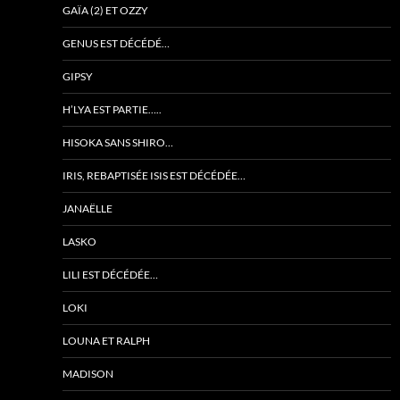
GAÏA (2) ET OZZY
GENUS EST DÉCÉDÉ…
GIPSY
H’LYA EST PARTIE…..
HISOKA SANS SHIRO…
IRIS, REBAPTISÉE ISIS EST DÉCÉDÉE…
JANAËLLE
LASKO
LILI EST DÉCÉDÉE…
LOKI
LOUNA ET RALPH
MADISON