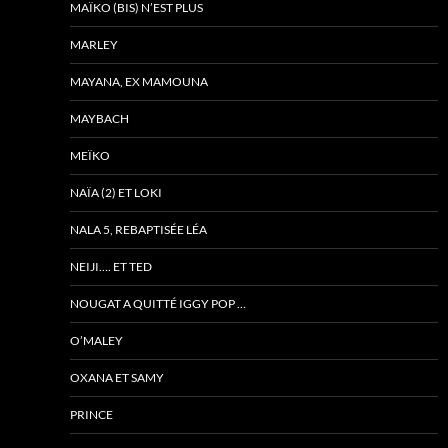
MAÏKO (BIS) N’EST PLUS
MARLEY
MAYANA, EX MAMOUNA
MAYBACH
MEÏKO
NAÏA (2) ET LOKI
NALA 5, REBAPTISÉE LÉA
NEIJI…. ET TED
NOUGAT A QUITTÉ IGGY POP …
O’MALEY
OXANA ET SAMY
PRINCE