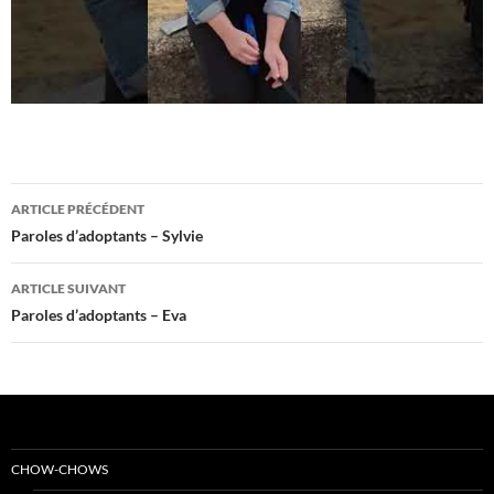
Navigation
ARTICLE PRÉCÉDENT
des
Paroles d’adoptants – Sylvie
articles
ARTICLE SUIVANT
Paroles d’adoptants – Eva
CHOW-CHOWS