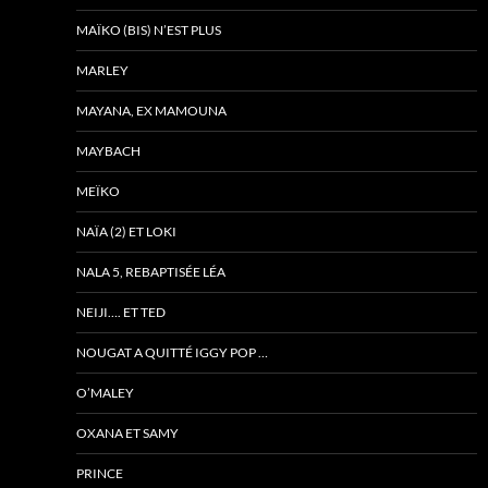
MAÏKO (BIS) N’EST PLUS
MARLEY
MAYANA, EX MAMOUNA
MAYBACH
MEÏKO
NAÏA (2) ET LOKI
NALA 5, REBAPTISÉE LÉA
NEIJI…. ET TED
NOUGAT A QUITTÉ IGGY POP …
O’MALEY
OXANA ET SAMY
PRINCE