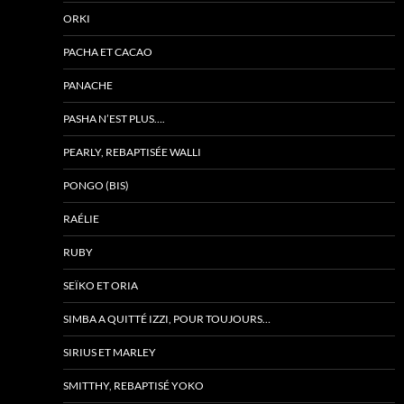
ORKI
PACHA ET CACAO
PANACHE
PASHA N’EST PLUS….
PEARLY, REBAPTISÉE WALLI
PONGO (BIS)
RAÉLIE
RUBY
SEÏKO ET ORIA
SIMBA A QUITTÉ IZZI, POUR TOUJOURS…
SIRIUS ET MARLEY
SMITTHY, REBAPTISÉ YOKO