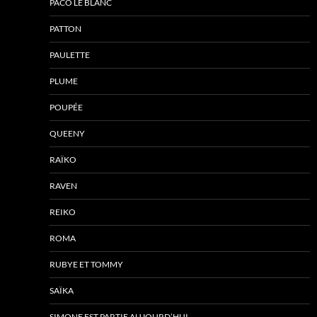
PACO LE BLANC
PATTON
PAULETTE
PLUME
POUPÉE
QUEENY
RAÏKO
RAVEN
REIKO
ROMA
RUBYE ET TOMMY
SAÏKA
SIMONE EST PARTIE AUJOURD’HUI….