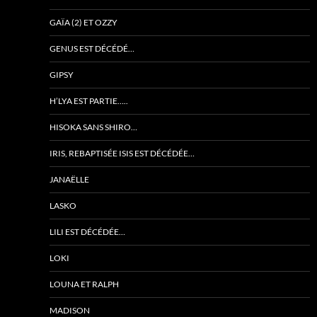
GAÏA (2) ET OZZY
GENUS EST DÉCÉDÉ…
GIPSY
H’LYA EST PARTIE…..
HISOKA SANS SHIRO…
IRIS, REBAPTISÉE ISIS EST DÉCÉDÉE…
JANAËLLE
LASKO
LILI EST DÉCÉDÉE…
LOKI
LOUNA ET RALPH
MADISON