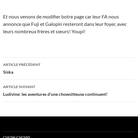
Et nous venons de modifier botre page car leur FA nous
annonce que Fuji et Galopin resteront dans leur foyer, avec
leurs nombreux frères et sœurs! Youpi!
Navigation
ARTICLE PRÉCÉDENT
des
Siska
articles
ARTICLE SUIVANT
Ludivine: les aventures d’une chowsitteuse continuent!
CHOW-CHOWS