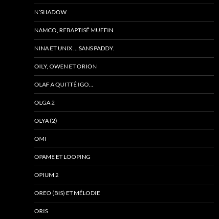
N’SHADOW
NAMCO, REBAPTISÉ MUFFIN
NINA ET UNIX … SANS PADDY.
OILY, OWEN ET ORION
OLAF A QUITTÉ IGO…
OLGA 2
OLYA (2)
OMI
OPAME ET LOOPING
OPIUM 2
OREO (BIS) ET MÉLODIE
ORIS