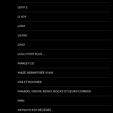
LENY 2
LI JOY
LIAM
LILING
LINO
LOLLI N’EST PLUS….
MARLEY (2)
MAZÉ, REBAPTISÉE YUMI
MIA ET BOOMER
MIKADO, NIKITA, REIKO, ROCKY ET LEURS COPAINS
MIKI
MITSUYO EST DÉCÉDÉE…