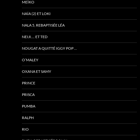
MEÏKO
NAÏA (2) ET LOKI
NALA 5, REBAPTISÉE LÉA
NEIJI…. ET TED
NOUGAT A QUITTÉ IGGY POP …
O’MALEY
OXANA ET SAMY
PRINCE
PRISCA
PUMBA
RALPH
RIO