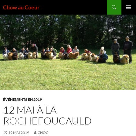
Aller
Recherche
Chow au Coeur
au
MENU
contenu
PRINCI
ÉVÉNEMENTS EN 2019
12 MAI À LA
ROCHEFOUCAULD
19 MAI 2019
CHÔC