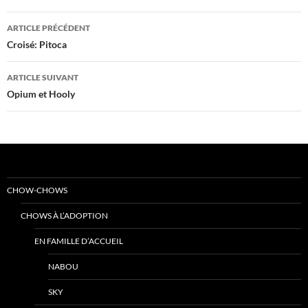
Navigation
ARTICLE PRÉCÉDENT
des
Croisé: Pitoca
articles
ARTICLE SUIVANT
Opium et Hooly
CHOW-CHOWS
CHOWS À L’ADOPTION
EN FAMILLE D’ACCUEIL
NABOU
SKY