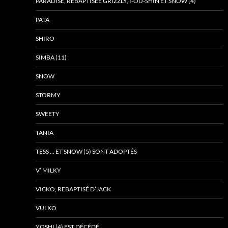
PARADISE, REBAPTISÉE GRIZZLY, I-OU-SHIN ET SNOW (4)
PATA
SHIRO
SIMBA (11)
SNOW
STORMY
SWEETY
TANIA
TESS … ET SNOW (5) SONT ADOPTÉS
V’ MILKY
VICKO, REBAPTISÉ D’JACK
VULKO
YOSHI (4) EST DÉCÉDÉ….