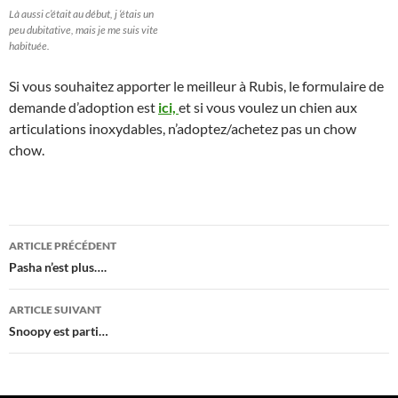
Là aussi c’était au début, j ‘étais un
peu dubitative, mais je me suis vite
habituée.
Si vous souhaitez apporter le meilleur à Rubis, le formulaire de
demande d’adoption est
ici,
et si vous voulez un chien aux
articulations inoxydables, n’adoptez/achetez pas un chow
chow.
Navigation
ARTICLE PRÉCÉDENT
des
Pasha n’est plus….
articles
ARTICLE SUIVANT
Snoopy est parti…