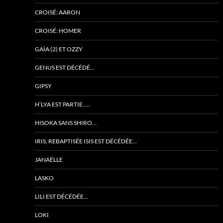
CROISÉ: AARON
CROISÉ: HOMER
GAÏA (2) ET OZZY
GENUS EST DÉCÉDÉ…
GIPSY
H’LYA EST PARTIE…..
HISOKA SANS SHIRO…
IRIS, REBAPTISÉE ISIS EST DÉCÉDÉE…
JANAËLLE
LASKO
LILI EST DÉCÉDÉE…
LOKI