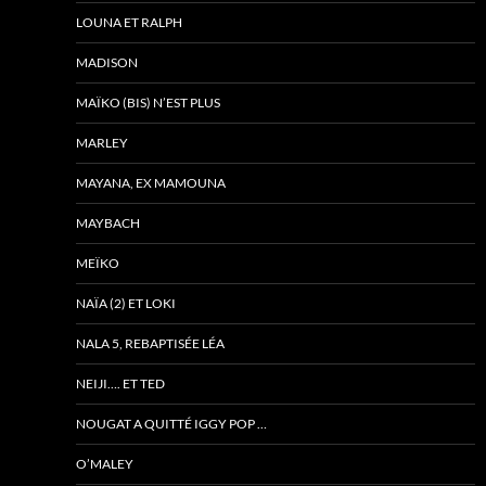
LOUNA ET RALPH
MADISON
MAÏKO (BIS) N’EST PLUS
MARLEY
MAYANA, EX MAMOUNA
MAYBACH
MEÏKO
NAÏA (2) ET LOKI
NALA 5, REBAPTISÉE LÉA
NEIJI…. ET TED
NOUGAT A QUITTÉ IGGY POP …
O’MALEY