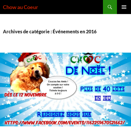
Aller
Recherche
Chow au Coeur
au
MENU
contenu
PRINCI
Archives de catégorie : Événements en 2016