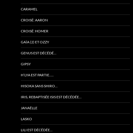
CARAMEL
CROISÉ: AARON
CROISÉ: HOMER
GAÏA (2) ET OZZY
GENUS EST DÉCÉDÉ…
GIPSY
H’LYA EST PARTIE…..
HISOKA SANS SHIRO…
IRIS, REBAPTISÉE ISIS EST DÉCÉDÉE…
JANAËLLE
LASKO
LILI EST DÉCÉDÉE…