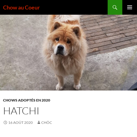
Aller
Recherche
Chow au Coeur
au
MENU
contenu
PRINCI
CHOWS ADOPTÉS EN 2020
HATCHI
16 AOÛT 2020
CHÔC