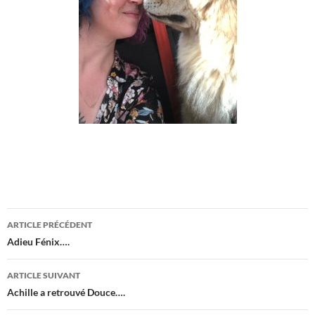
Navigation
ARTICLE PRÉCÉDENT
des
Adieu Fénix….
articles
ARTICLE SUIVANT
Achille a retrouvé Douce….