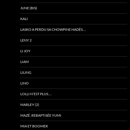
JUNE (BIS)
KALI
LASKO A PERDU SA CHOWPINE HADÈS….
LENY 2
LI JOY
LIAM
LILING
LINO
LOLLI N’EST PLUS….
MARLEY (2)
MAZÉ, REBAPTISÉE YUMI
MIA ET BOOMER