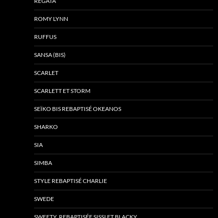
RÉGATA
ROMY LYNN
RUFFUS
SANSA (BIS)
SCARLET
SCARLETT ET STORM
SEÏKO BIS REBAPTISÉ OKEANOS
SHARKO
SIA
SIMBA
STYLE REBAPTISÉ CHARLIE
SWEDE
SWEETY, REBAPTISÉE SISSI ET BLACKY