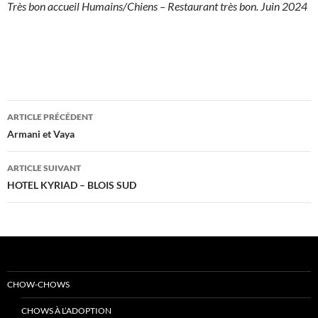
Très bon accueil Humains/Chiens – Restaurant très bon. Juin 2024
Navigation
ARTICLE PRÉCÉDENT
des
Armani et Vaya
articles
ARTICLE SUIVANT
HOTEL KYRIAD – BLOIS SUD
CHOW-CHOWS
CHOWS À L’ADOPTION