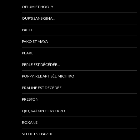
OPIUM ET HOOLY
OUP’S SANS GINA…
PACO
PAKO ET MAYA
PEARL
PERLE EST DÉCÉDÉE…
POPPY, REBAPTISÉE MICHIKO
PRALINE EST DÉCÉDÉE…
PRESTON
QIU, KAÏ XIN ET KYERRO
ROXANE
SELFIE EST PARTIE….