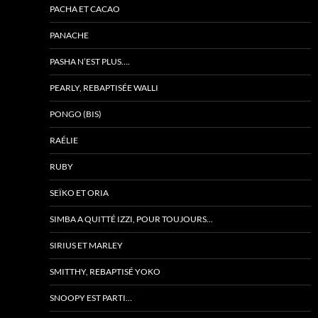
PACHA ET CACAO
PANACHE
PASHA N’EST PLUS….
PEARLY, REBAPTISÉE WALLI
PONGO (BIS)
RAÉLIE
RUBY
SEÏKO ET ORIA
SIMBA A QUITTÉ IZZI, POUR TOUJOURS…
SIRIUS ET MARLEY
SMITTHY, REBAPTISÉ YOKO
SNOOPY EST PARTI…