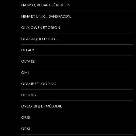
NAMCO, REBAPTISÉ MUFFIN
NINA ET UNIX … SANS PADDY.
OILY, OWEN ET ORION
OLAF A QUITTÉ IGO…
OLGA 2
OLYA (2)
OMI
OPAME ET LOOPING
OPIUM 2
OREO (BIS) ET MÉLODIE
ORIS
ORKI