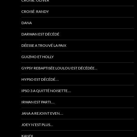
CROISÉ: OLIVER
CROISÉ: RANDY
DANA
DARWAN EST DÉCÉDÉ
DÉESSE A TROUVÉ LA PAIX
GUIZMO ET HOLLY
GYPSY REBAPTISÉE LOULOU EST DÉCÉDÉE…
HYPSO EST DÉCÉDÉ….
IPSO 3 A QUITTÉ NOISETTE….
IRWAN EST PARTI….
JANA A REJOINT EVEN….
JOEY N’EST PLUS…
KANDI