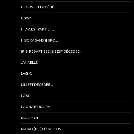
GENUS EST DÉCÉDÉ…
GIPSY
H’LYA EST PARTIE…..
HISOKA SANS SHIRO…
IRIS, REBAPTISÉE ISIS EST DÉCÉDÉE…
JANAËLLE
LASKO
LILI EST DÉCÉDÉE…
LOKI
LOUNA ET RALPH
MADISON
MAÏKO (BIS) N’EST PLUS