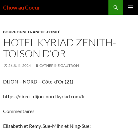
Aller
Recherche
Chow au Coeur
au
MENU
contenu
PRINCI
BOURGOGNE FRANCHE-COMTÉ
HOTEL KYRIAD ZENITH-
TOISON D’OR
26 JUIN 2024
CATHERINE GAUTRON
DIJON – NORD – Côte-d’Or (21)
https://direct-dijon-nord.kyriad.com/fr
Commentaires :
Elisabeth et Remy, Sue-Mihn et Ning-Sue :