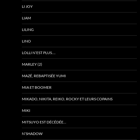
LI JOY
LIAM
LILING
LINO
LOLLI N’EST PLUS….
MARLEY (2)
MAZÉ, REBAPTISÉE YUMI
MIA ET BOOMER
MIKADO, NIKITA, REIKO, ROCKY ET LEURS COPAINS
MIKI
MITSUYO EST DÉCÉDÉE…
N’SHADOW