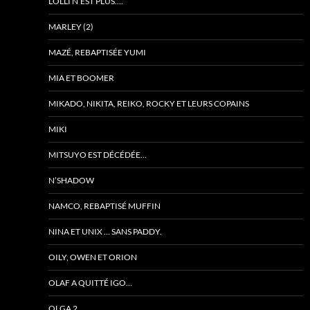
LOLLI N’EST PLUS….
MARLEY (2)
MAZÉ, REBAPTISÉE YUMI
MIA ET BOOMER
MIKADO, NIKITA, REIKO, ROCKY ET LEURS COPAINS
MIKI
MITSUYO EST DÉCÉDÉE…
N’SHADOW
NAMCO, REBAPTISÉ MUFFIN
NINA ET UNIX … SANS PADDY.
OILY, OWEN ET ORION
OLAF A QUITTÉ IGO…
OLGA 2