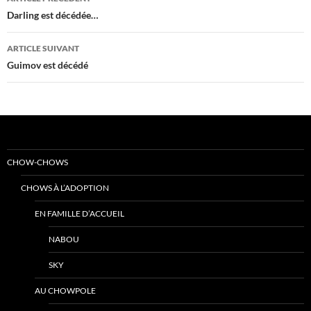
des
Darling est décédée…
articles
ARTICLE SUIVANT
Guimov est décédé
CHOW-CHOWS
CHOWS À L’ADOPTION
EN FAMILLE D’ACCUEIL
NABOU
SKY
AU CHOWPOLE