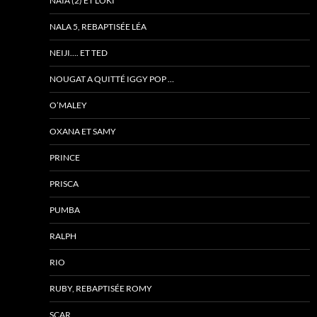
NAÏA (2) ET LOKI
NALA 5, REBAPTISÉE LÉA
NEIJI…. ET TED
NOUGAT A QUITTÉ IGGY POP …
O’MALEY
OXANA ET SAMY
PRINCE
PRISCA
PUMBA
RALPH
RIO
RUBY, REBAPTISÉE ROMY
SCAR