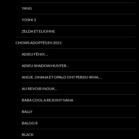
YANG
YOSHI 3
ZELDA ET ELIONNE
CHOWS ADOPTÉS EN 2021
ADIEU FÉNIX….
ADIEU SHADOW HUNTER…
ANGIE, OHANA ET OPALO ONT PERDU IRMA….
AU REVOIR INOUK…
BABA COOL A REJOINT NANA
BALLY
BALOO 8
BLACK