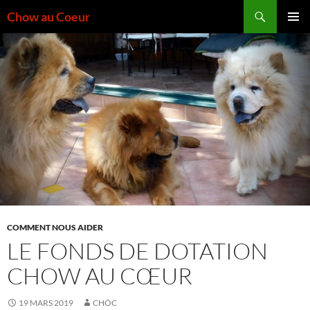
Aller
Recherche
Chow au Coeur
au
MENU
contenu
PRINCI
COMMENT NOUS AIDER
LE FONDS DE DOTATION
CHOW AU CŒUR
19 MARS 2019
CHÔC