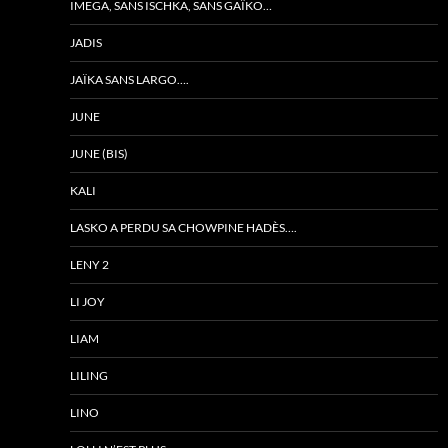
IMEGA, SANS ISCHKA, SANS GAÏKO…
JADIS
JAÏKA SANS LARGO….
JUNE
JUNE (BIS)
KALI
LASKO A PERDU SA CHOWPINE HADÈS….
LENY 2
LI JOY
LIAM
LILING
LINO