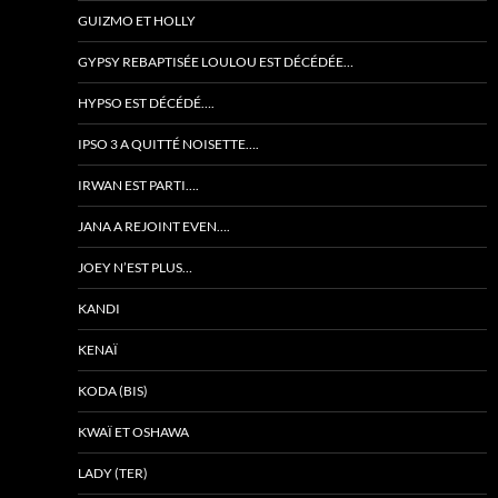
GUIZMO ET HOLLY
GYPSY REBAPTISÉE LOULOU EST DÉCÉDÉE…
HYPSO EST DÉCÉDÉ….
IPSO 3 A QUITTÉ NOISETTE….
IRWAN EST PARTI….
JANA A REJOINT EVEN….
JOEY N’EST PLUS…
KANDI
KENAÏ
KODA (BIS)
KWAÏ ET OSHAWA
LADY (TER)