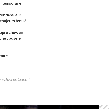
on temporaire
rer
dans leur
a toujours tenu à
propre chow
en
une clause le
taire
r
ion Chow au Cœur, il