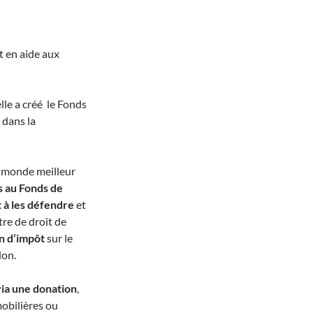
 en aide aux
lle a créé le Fonds
dans la
n monde meilleur
s au Fonds de
 à les défendre
et
tre de droit de
on d’impôt
sur le
don.
via une donation
,
mobilières ou