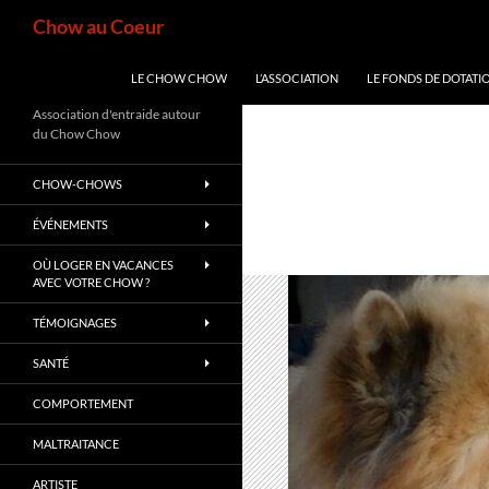
Aller
Recherche
Chow au Coeur
au
contenu
LE CHOW CHOW
L’ASSOCIATION
LE FONDS DE DOTATI
Association d'entraide autour
du Chow Chow
CHOW-CHOWS
ÉVÉNEMENTS
OÙ LOGER EN VACANCES
AVEC VOTRE CHOW ?
TÉMOIGNAGES
SANTÉ
COMPORTEMENT
MALTRAITANCE
ARTISTE