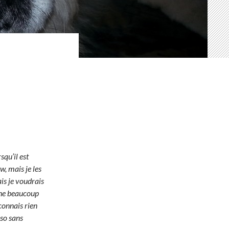
squ’il est
w, mais je les
is je voudrais
he beaucoup
connais rien
sso sans