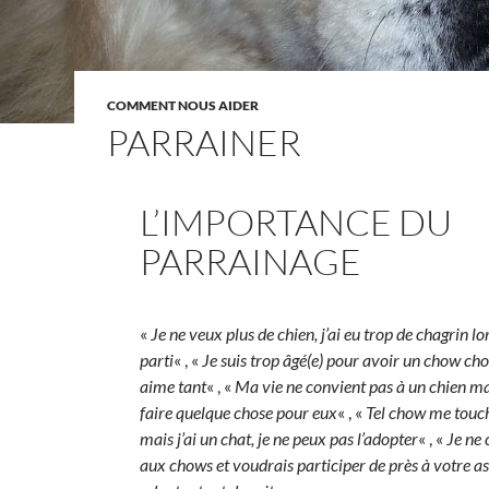
COMMENT NOUS AIDER
PARRAINER
16 JANVIER 2014
CHÔC
L’IMPORTANCE DU
PARRAINAGE
«
Je ne veux plus de chien, j’ai eu trop de chagrin lor
parti
« , «
Je suis trop âgé(e) pour avoir un chow cho
aime tant
« , «
Ma vie ne convient pas à un chien ma
faire quelque chose pour eux
« , «
Tel chow me touc
mais j’ai un chat, je ne peux pas l’adopter
« , «
Je ne 
aux chows et voudrais participer de près à votre a