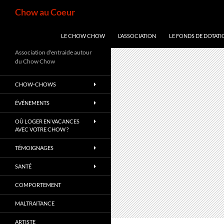
Aller
Recherche
Chow au Coeur
au
contenu
LE CHOW CHOW
L’ASSOCIATION
LE FONDS DE DOTATI
Association d'entraide autour
du Chow Chow
CHOW-CHOWS
ÉVÉNEMENTS
OÙ LOGER EN VACANCES
AVEC VOTRE CHOW ?
TÉMOIGNAGES
SANTÉ
COMPORTEMENT
MALTRAITANCE
ARTISTE