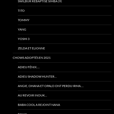
SWILBUR REBAPTISÉ SIMBA (9)
TITO
TOMMY
YANG
YOSHI 3
ZELDA ET ELIONNE
CHOWS ADOPTÉS EN 2021
ADIEU FÉNIX….
ADIEU SHADOW HUNTER…
ANGIE, OHANA ET OPALO ONT PERDU IRMA….
AU REVOIR INOUK…
BABA COOL A REJOINT NANA