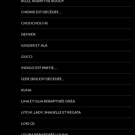
BUZZ, REBAPTISÉ BUDDY
CHEWIE EST DÉCÉDÉE …
CHOUCHOU (4)
DENVER
GINGER ET JILA
GUCCI
INDIGO EST PARTIE….
IZZIE (BIS) EST DÉCÉDÉE…
KUNA
LIHA ET OLIA REBAPTISÉE ORÉA
LITCHI, LADY, SHANELLE ET REGATA
LOKI (2)
LOUBA REBAPTISÉE LOUNA