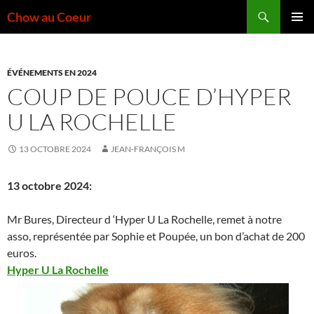
Aller
Recherche
Chow au Coeur
au
MENU
contenu
PRINCI
ÉVÉNEMENTS EN 2024
COUP DE POUCE D’HYPER
U LA ROCHELLE
13 OCTOBRE 2024
JEAN-FRANÇOIS M
13 octobre 2024:
Mr Bures, Directeur d ‘Hyper U La Rochelle, remet à notre
asso, représentée par Sophie et Poupée, un bon d’achat de 200
euros.
Hyper U La Rochelle