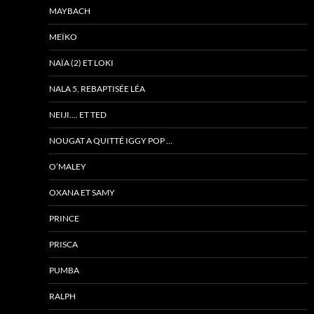
MAYBACH
MEÏKO
NAÏA (2) ET LOKI
NALA 5, REBAPTISÉE LÉA
NEIJI…. ET TED
NOUGAT A QUITTÉ IGGY POP …
O’MALEY
OXANA ET SAMY
PRINCE
PRISCA
PUMBA
RALPH