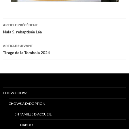
Navigation
ARTICLE PRÉCÉDENT
des
Nala 5, rebaptisée Léa
articles
ARTICLE SUIVANT
Tirage de la Tombola 2024
CHOW-CHOWS
CHOWS À L’ADOPTION
EN FAMILLE D’ACCUEIL
NABOU