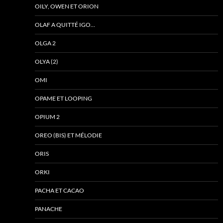
OILY, OWEN ET ORION
OLAF A QUITTÉ IGO…
OLGA 2
OLYA (2)
OMI
OPAME ET LOOPING
OPIUM 2
OREO (BIS) ET MÉLODIE
ORIS
ORKI
PACHA ET CACAO
PANACHE