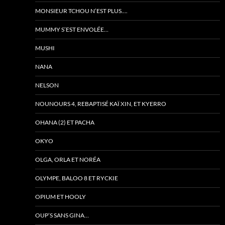
MONSIEUR TCHOU N’EST PLUS….
MUMMY S’EST ENVOLÉE…
MUSHI
NANA
NELSON
NOUNOURS 4, REBAPTISÉ KAÏ XIN, ET KYERRO
OHANA (2) ET PACHA
OKYO
OLGA, ORLA ET NORÉA
OLYMPE, BALOO 8 ET RYCKIE
OPIUM ET HOOLY
OUP’S SANS GINA…