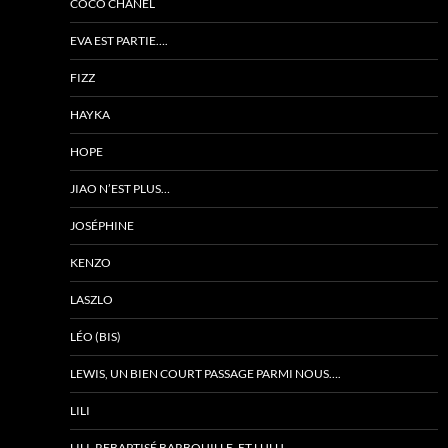
COCO CHANEL
EVA EST PARTIE….
FIZZ
HAYKA
HOPE
JIAO N’EST PLUS…
JOSÉPHINE
KENZO
LASZLO
LÉO (BIS)
LEWIS, UN BIEN COURT PASSAGE PARMI NOUS….
LILI
LILI, REBAPTISÉ BARBOUILLE, ET LULU