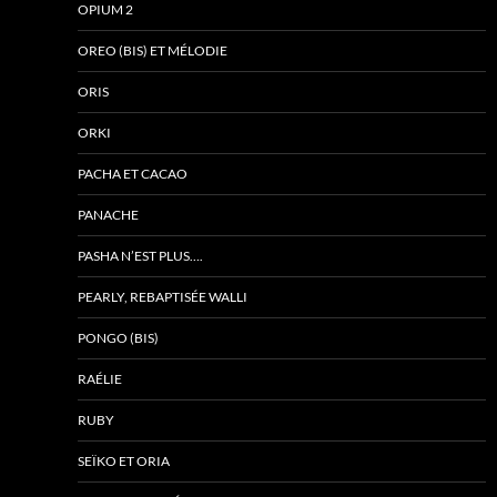
OPIUM 2
OREO (BIS) ET MÉLODIE
ORIS
ORKI
PACHA ET CACAO
PANACHE
PASHA N’EST PLUS….
PEARLY, REBAPTISÉE WALLI
PONGO (BIS)
RAÉLIE
RUBY
SEÏKO ET ORIA