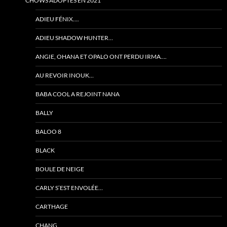
CHOWS ADOPTÉS EN 2021
ADIEU FÉNIX….
ADIEU SHADOW HUNTER…
ANGIE, OHANA ET OPALO ONT PERDU IRMA….
AU REVOIR INOUK…
BABA COOL A REJOINT NANA
BALLY
BALOO 8
BLACK
BOULE DE NEIGE
CARLY S’EST ENVOLÉE…
CARTHAGE
CHANG