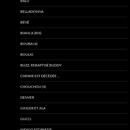
BALU
BELLADONNA
BÉNÉ
BIANCA (BIS)
BOUBA (4)
BOULKI
BUZZ, REBAPTISÉ BUDDY
CHEWIE EST DÉCÉDÉE …
CHOUCHOU (4)
DENVER
GINGER ET JILA
GUCCI
INDIGO EST PARTIE….