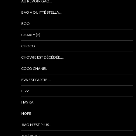
AU REVOIR GAO…
BAO A QUITTÉ STELLA…
BÔO
CHARLY (2)
CHOCO
CHOWIE EST DÉCÉDÉE….
COCO CHANEL
EVA EST PARTIE….
FIZZ
HAYKA
HOPE
JIAO N’EST PLUS…
JOSÉPHINE