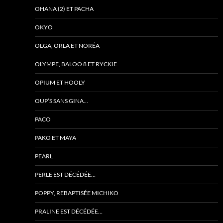
OHANA (2) ET PACHA
OKYO
OLGA, ORLA ET NORÉA
OLYMPE, BALOO 8 ET RYCKIE
OPIUM ET HOOLY
OUP’S SANS GINA…
PACO
PAKO ET MAYA
PEARL
PERLE EST DÉCÉDÉE…
POPPY, REBAPTISÉE MICHIKO
PRALINE EST DÉCÉDÉE…