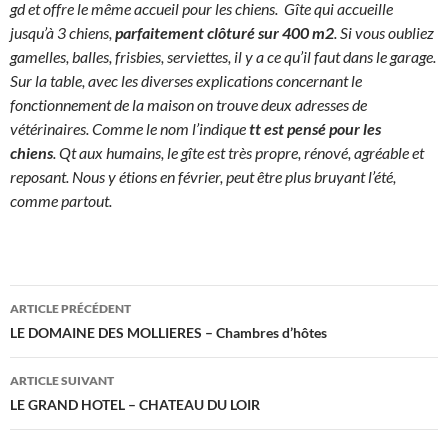
gd et offre le même accueil pour les chiens. Gîte qui accueille
jusqu’à 3 chiens,
parfaitement clôturé sur 400 m2
. Si vous oubliez
gamelles, balles, frisbies, serviettes, il y a ce qu’il faut dans le garage.
Sur la table, avec les diverses explications concernant le
fonctionnement de la maison on trouve deux adresses de
vétérinaires. Comme le nom l’indique
tt est pensé
pour les
chiens
. Qt aux humains, le gîte est très propre, rénové, agréable et
reposant. Nous y étions en février, peut être plus bruyant l’été,
comme partout.
Navigation
ARTICLE PRÉCÉDENT
des
LE DOMAINE DES MOLLIERES – Chambres d’hôtes
articles
ARTICLE SUIVANT
LE GRAND HOTEL – CHATEAU DU LOIR