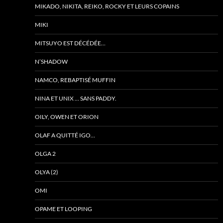
MIKADO, NIKITA, REIKO, ROCKY ET LEURS COPAINS
MIKI
MITSUYO EST DÉCÉDÉE…
N’SHADOW
NAMCO, REBAPTISÉ MUFFIN
NINA ET UNIX … SANS PADDY.
OILY, OWEN ET ORION
OLAF A QUITTÉ IGO…
OLGA 2
OLYA (2)
OMI
OPAME ET LOOPING