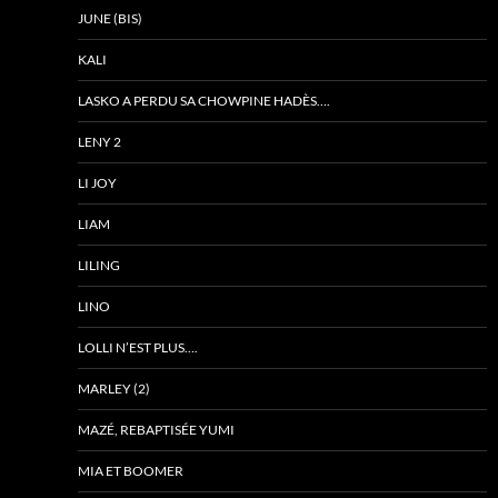
JUNE (BIS)
KALI
LASKO A PERDU SA CHOWPINE HADÈS….
LENY 2
LI JOY
LIAM
LILING
LINO
LOLLI N’EST PLUS….
MARLEY (2)
MAZÉ, REBAPTISÉE YUMI
MIA ET BOOMER