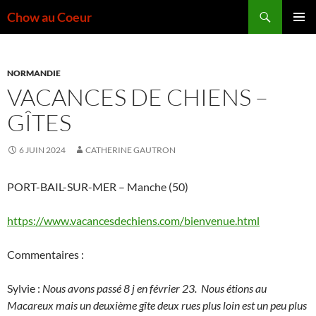
Aller
Recherche
Chow au Coeur
au
MENU
contenu
PRINCI
NORMANDIE
VACANCES DE CHIENS –
GÎTES
6 JUIN 2024
CATHERINE GAUTRON
PORT-BAIL-SUR-MER – Manche (50)
https://www.vacancesdechiens.com/bienvenue.html
Commentaires :
Sylvie :
Nous avons passé 8 j en février 23. Nous étions au
Macareux mais un deuxième gîte deux rues plus loin est un peu plus