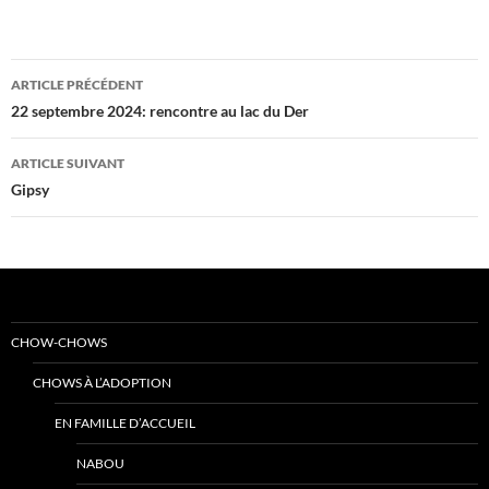
Navigation
ARTICLE PRÉCÉDENT
des
22 septembre 2024: rencontre au lac du Der
articles
ARTICLE SUIVANT
Gipsy
CHOW-CHOWS
CHOWS À L’ADOPTION
EN FAMILLE D’ACCUEIL
NABOU