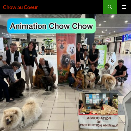
Aller
Recherche
Chow au Coeur
au
MENU
contenu
PRINCI