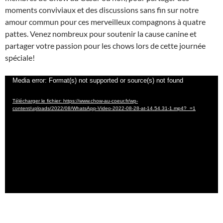
moments conviviaux et des discussions sans fin sur notre
amour commun pour ces merveilleux compagnons à quatre
pattes. Venez nombreux pour soutenir la cause canine et
partager votre passion pour les chows lors de cette journée
spéciale!
Lecteur
Media error: Format(s) not supported or source(s) not found
vidéo
Télécharger le fichier: https://www.chow-au-coeur.fr/wp-
content/uploads/2022/08/WhatsApp-Video-2022-08-28-at-14.54.31-1.mp4?_=1