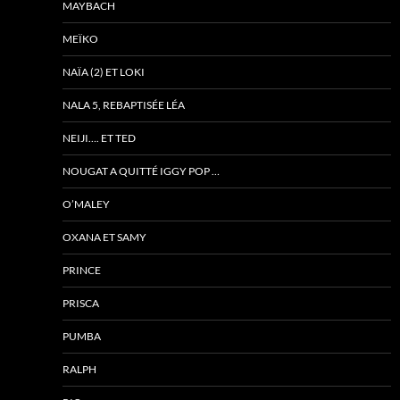
MAYBACH
MEÏKO
NAÏA (2) ET LOKI
NALA 5, REBAPTISÉE LÉA
NEIJI…. ET TED
NOUGAT A QUITTÉ IGGY POP …
O’MALEY
OXANA ET SAMY
PRINCE
PRISCA
PUMBA
RALPH