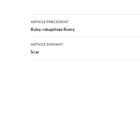
Navigation
ARTICLE PRÉCÉDENT
des
Ruby, rebaptisée Romy
articles
ARTICLE SUIVANT
Scar