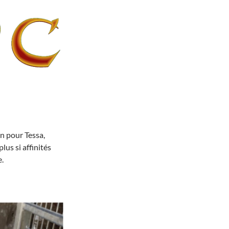
n pour Tessa,
us si affinités
e.