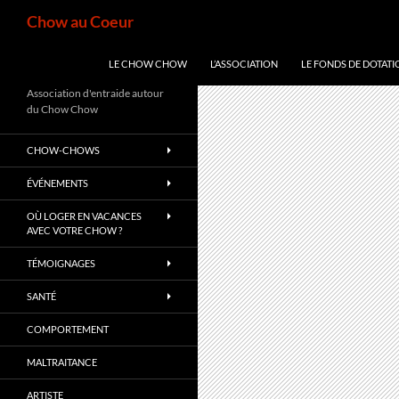
Aller
Recherche
Chow au Coeur
au
contenu
LE CHOW CHOW
L’ASSOCIATION
LE FONDS DE DOTATI
Association d'entraide autour
du Chow Chow
CHOW-CHOWS
ÉVÉNEMENTS
OÙ LOGER EN VACANCES
AVEC VOTRE CHOW ?
TÉMOIGNAGES
SANTÉ
COMPORTEMENT
MALTRAITANCE
ARTISTE