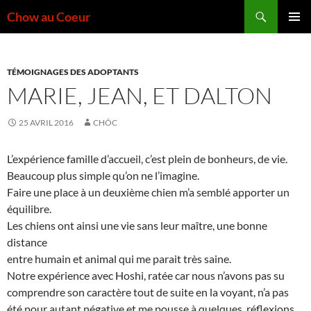
Aller
Recherche
Chow au Coeur
au
MENU
contenu
PRINCI
TÉMOIGNAGES DES ADOPTANTS
MARIE, JEAN, ET DALTON
25 AVRIL 2016
CHÔC
L’expérience famille d’accueil, c’est plein de bonheurs, de vie.
Beaucoup plus simple qu’on ne l’imagine.
Faire une place à un deuxième chien m’a semblé apporter un
équilibre.
Les chiens ont ainsi une vie sans leur maître, une bonne
distance
entre humain et animal qui me parait très saine.
Notre expérience avec Hoshi, ratée car nous n’avons pas su
comprendre son caractère tout de suite en la voyant, n’a pas
été pour autant négative et me pousse à quelques réflexions