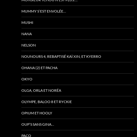
MUMMY S’EST ENVOLÉE…
MUSHI
NANA
NELSON
NOUNOURS 4, REBAPTISÉ KAÏ XIN, ET KYERRO
OHANA (2) ET PACHA
OKYO
OLGA, ORLA ET NORÉA
OLYMPE, BALOO 8 ET RYCKIE
OPIUM ET HOOLY
OUP’S SANS GINA…
PACO