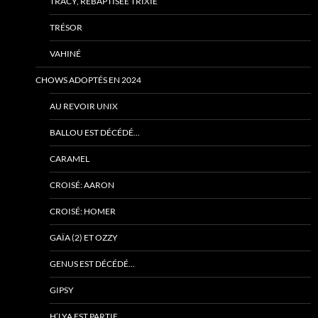
TRACY, REBAPTISÉE TRIXIE
TRÉSOR
VAHINÉ
CHOWS ADOPTÉS EN 2024
AU REVOIR UNIX
BALLOU EST DÉCÉDÉ…
CARAMEL
CROISÉ: AARON
CROISÉ: HOMER
GAÏA (2) ET OZZY
GENUS EST DÉCÉDÉ…
GIPSY
H’LYA EST PARTIE…..