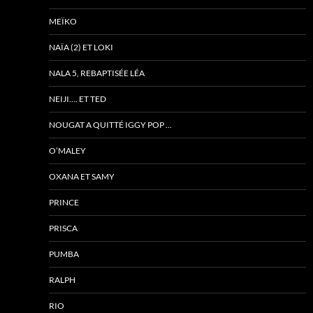
MEÏKO
NAÏA (2) ET LOKI
NALA 5, REBAPTISÉE LÉA
NEIJI…. ET TED
NOUGAT A QUITTÉ IGGY POP …
O’MALEY
OXANA ET SAMY
PRINCE
PRISCA
PUMBA
RALPH
RIO