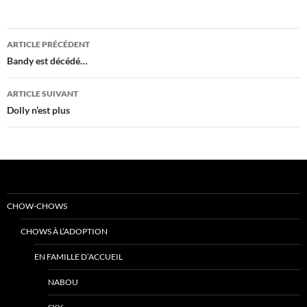
Navigation
ARTICLE PRÉCÉDENT
des
Bandy est décédé…
articles
ARTICLE SUIVANT
Dolly n’est plus
CHOW-CHOWS
CHOWS À L’ADOPTION
EN FAMILLE D’ACCUEIL
NABOU