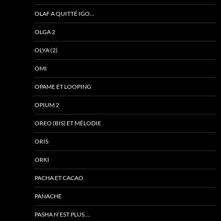
OLAF A QUITTÉ IGO…
OLGA 2
OLYA (2)
OMI
OPAME ET LOOPING
OPIUM 2
OREO (BIS) ET MÉLODIE
ORIS
ORKI
PACHA ET CACAO
PANACHE
PASHA N’EST PLUS….