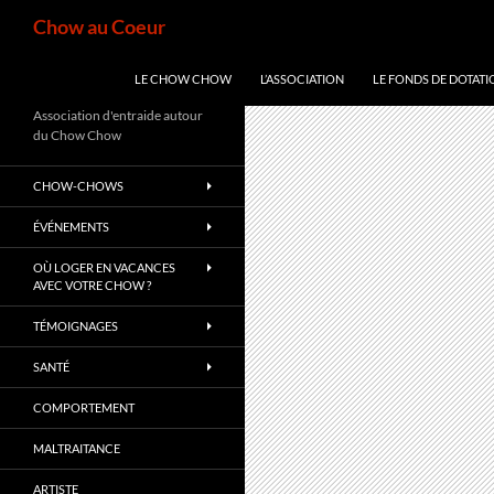
Aller
Recherche
Chow au Coeur
au
contenu
LE CHOW CHOW
L’ASSOCIATION
LE FONDS DE DOTATI
Association d'entraide autour
du Chow Chow
CHOW-CHOWS
ÉVÉNEMENTS
OÙ LOGER EN VACANCES
AVEC VOTRE CHOW ?
TÉMOIGNAGES
SANTÉ
COMPORTEMENT
MALTRAITANCE
ARTISTE