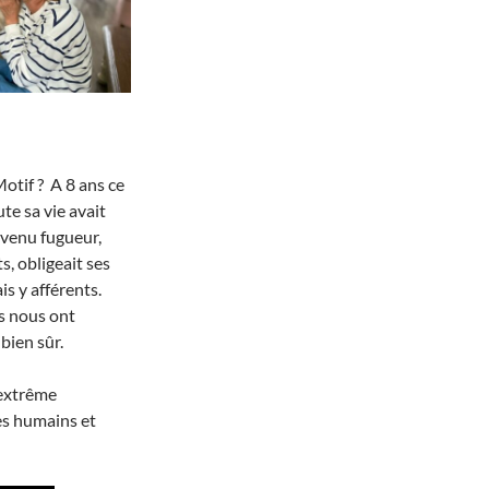
otif ? A 8 ans ce
te sa vie avait
evenu fugueur,
s, obligeait ses
is y afférents.
ls nous ont
bien sûr.
’extrême
les humains et