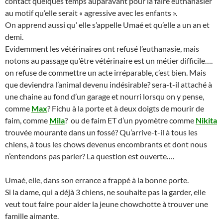
contact quelques temps auparavant pour la faire euthanasier
au motif qu’elle serait « agressive avec les enfants ».
On apprend aussi qu’ elle s’appelle Umaé et qu’elle a un an et
demi.
Evidemment les vétérinaires ont refusé l’euthanasie, mais
notons au passage qu’être vétérinaire est un métier difficile….
on refuse de commettre un acte irréparable, c’est bien. Mais
que deviendra l’animal devenu indésirable? sera-t-il attaché à
une chaine au fond d’un garage et nourri lorsqu on y pense,
comme
Max
? Fichu à la porte et à deux doigts de mourir de
faim, comme
Mila
? ou de faim ET d’un pyomètre comme
Nikita
trouvée mourante dans un fossé? Qu’arrive-t-il à tous les
chiens, à tous les chows devenus encombrants et dont nous
n’entendons pas parler? La question est ouverte….
Umaé, elle, dans son errance a frappé à la bonne porte.
Si la dame, qui a déjà 3 chiens, ne souhaite pas la garder, elle
veut tout faire pour aider la jeune chowchotte à trouver une
famille aimante.