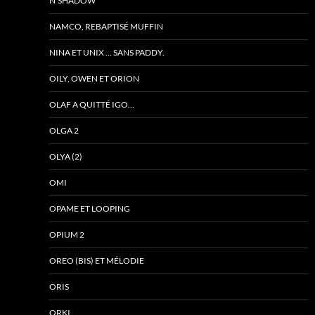
N’SHADOW
NAMCO, REBAPTISÉ MUFFIN
NINA ET UNIX … SANS PADDY.
OILY, OWEN ET ORION
OLAF A QUITTÉ IGO…
OLGA 2
OLYA (2)
OMI
OPAME ET LOOPING
OPIUM 2
OREO (BIS) ET MÉLODIE
ORIS
ORKI