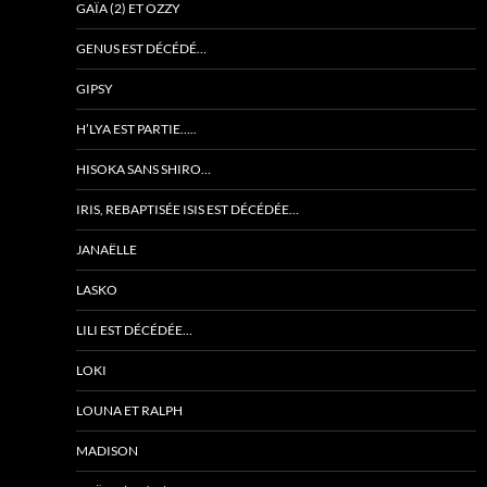
GAÏA (2) ET OZZY
GENUS EST DÉCÉDÉ…
GIPSY
H’LYA EST PARTIE…..
HISOKA SANS SHIRO…
IRIS, REBAPTISÉE ISIS EST DÉCÉDÉE…
JANAËLLE
LASKO
LILI EST DÉCÉDÉE…
LOKI
LOUNA ET RALPH
MADISON