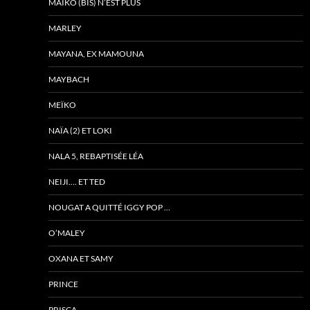
MAÏKO (BIS) N’EST PLUS
MARLEY
MAYANA, EX MAMOUNA
MAYBACH
MEÏKO
NAÏA (2) ET LOKI
NALA 5, REBAPTISÉE LÉA
NEIJI…. ET TED
NOUGAT A QUITTÉ IGGY POP …
O’MALEY
OXANA ET SAMY
PRINCE
PRISCA