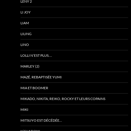
LENY 2
LI JOY
LIAM
LILING
LINO
LOLLI N’EST PLUS….
MARLEY (2)
MAZÉ, REBAPTISÉE YUMI
MIA ET BOOMER
MIKADO, NIKITA, REIKO, ROCKY ET LEURS COPAINS
MIKI
MITSUYO EST DÉCÉDÉE…