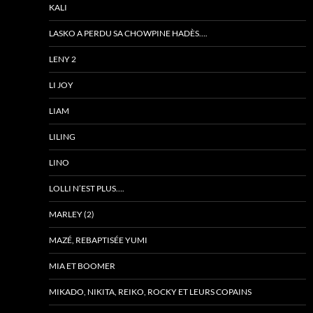
KALI
LASKO A PERDU SA CHOWPINE HADÈS….
LENY 2
LI JOY
LIAM
LILING
LINO
LOLLI N’EST PLUS….
MARLEY (2)
MAZÉ, REBAPTISÉE YUMI
MIA ET BOOMER
MIKADO, NIKITA, REIKO, ROCKY ET LEURS COPAINS