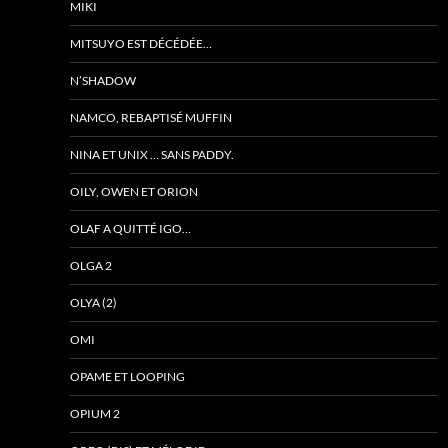
MIKI
MITSUYO EST DÉCÉDÉE…
N’SHADOW
NAMCO, REBAPTISÉ MUFFIN
NINA ET UNIX … SANS PADDY.
OILY, OWEN ET ORION
OLAF A QUITTÉ IGO…
OLGA 2
OLYA (2)
OMI
OPAME ET LOOPING
OPIUM 2