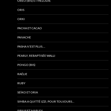
OREO (BIS) ET MÉLODIE
ORIS
ORKI
PACHA ET CACAO
PANACHE
PASHA N’EST PLUS….
PEARLY, REBAPTISÉE WALLI
PONGO (BIS)
RAÉLIE
RUBY
SEÏKO ET ORIA
SIMBA A QUITTÉ IZZI, POUR TOUJOURS…
SIRIUS ET MARLEY