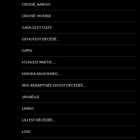
CROISÉ: AARON
CROISÉ: HOMER
GAÏA (2) ET OZZY
GENUS EST DÉCÉDÉ…
GIPSY
H’LYA EST PARTIE…..
HISOKA SANS SHIRO…
IRIS, REBAPTISÉE ISIS EST DÉCÉDÉE…
JANAËLLE
LASKO
LILI EST DÉCÉDÉE…
LOKI