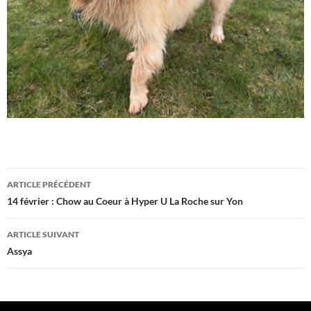
Navigation
ARTICLE PRÉCÉDENT
des
14 février : Chow au Coeur à Hyper U La Roche sur Yon
articles
ARTICLE SUIVANT
Assya