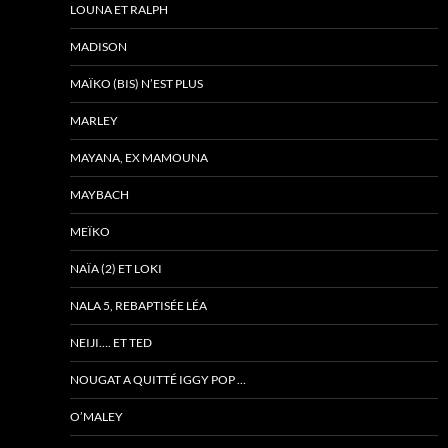
LOUNA ET RALPH
MADISON
MAÏKO (BIS) N’EST PLUS
MARLEY
MAYANA, EX MAMOUNA
MAYBACH
MEÏKO
NAÏA (2) ET LOKI
NALA 5, REBAPTISÉE LÉA
NEIJI…. ET TED
NOUGAT A QUITTÉ IGGY POP …
O’MALEY