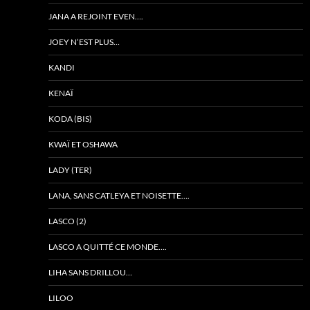
JANA A REJOINT EVEN….
JOEY N’EST PLUS…
KANDI
KENAÏ
KODA (BIS)
KWAÏ ET OSHAWA
LADY (TER)
LANA, SANS CATLEYA ET NOISETTE….
LASCO (2)
LASCO A QUITTÉ CE MONDE….
LIHA SANS DRILLOU…
LILOO