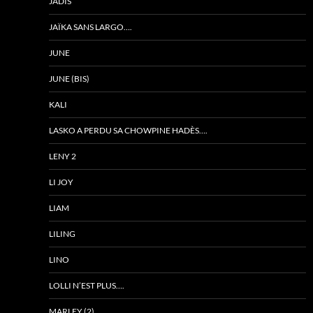
JADIS
JAÏKA SANS LARGO….
JUNE
JUNE (BIS)
KALI
LASKO A PERDU SA CHOWPINE HADÈS….
LENY 2
LI JOY
LIAM
LILING
LINO
LOLLI N’EST PLUS….
MARLEY (2)