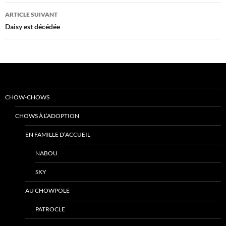
articles
ARTICLE SUIVANT
Daisy est décédée
CHOW-CHOWS
CHOWS À L’ADOPTION
EN FAMILLE D’ACCUEIL
NABOU
SKY
AU CHOWPOLE
PATROCLE