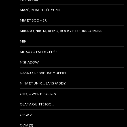
MAZÉ, REBAPTISÉE YUMI
MIA ET BOOMER
MIKADO, NIKITA, REIKO, ROCKY ET LEURS COPAINS
MIKI
MITSUYO EST DÉCÉDÉE…
N’SHADOW
NAMCO, REBAPTISÉ MUFFIN
NINA ET UNIX … SANS PADDY.
OILY, OWEN ET ORION
OLAF A QUITTÉ IGO…
OLGA 2
OLYA (2)