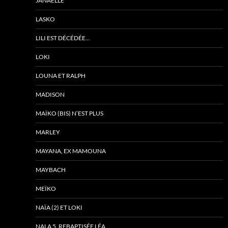
JANAËLLE
LASKO
LILI EST DÉCÉDÉE…
LOKI
LOUNA ET RALPH
MADISON
MAÏKO (BIS) N’EST PLUS
MARLEY
MAYANA, EX MAMOUNA
MAYBACH
MEÏKO
NAÏA (2) ET LOKI
NALA 5, REBAPTISÉE LÉA