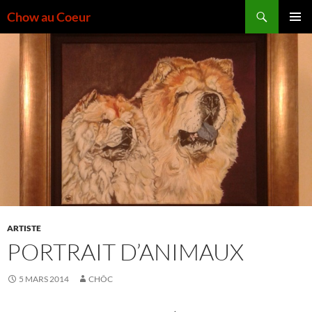
Aller
Recherche
Chow au Coeur
au
MENU
contenu
PRINCI
ARTISTE
PORTRAIT D’ANIMAUX
5 MARS 2014
CHÔC