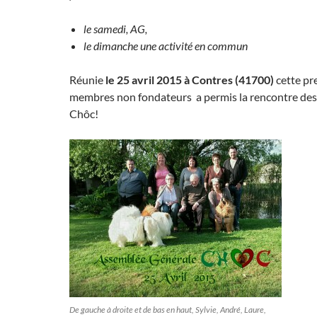
le samedi, AG,
le dimanche une activité en commun
Réunie
le 25 avril 2015 à Contres (41700)
cette pr
membres non fondateurs a permis la rencontre des
Chôc!
De gauche à droite et de bas en haut, Sylvie, André, Laure,