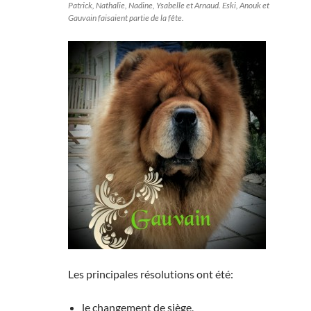
Patrick, Nathalie, Nadine, Ysabelle et Arnaud. Eski, Anouk et
Gauvain faisaient partie de la fête.
Les principales résolutions ont été:
le changement de siège,