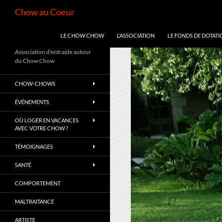
Aller
Recherche
Chow au Coeur
au
contenu
LE CHOW CHOW
L’ASSOCIATION
LE FONDS DE DOTATI
Association d'entraide autour
du Chow Chow
CHOW-CHOWS
ÉVÉNEMENTS
OÙ LOGER EN VACANCES
AVEC VOTRE CHOW ?
TÉMOIGNAGES
SANTÉ
COMPORTEMENT
MALTRAITANCE
ARTISTE