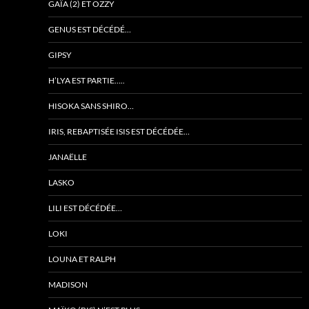
GAÏA (2) ET OZZY
GENUS EST DÉCÉDÉ…
GIPSY
H’LYA EST PARTIE…..
HISOKA SANS SHIRO…
IRIS, REBAPTISÉE ISIS EST DÉCÉDÉE…
JANAËLLE
LASKO
LILI EST DÉCÉDÉE…
LOKI
LOUNA ET RALPH
MADISON