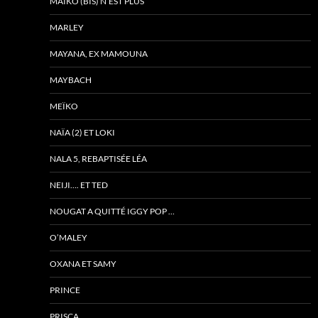
MAÏKO (BIS) N’EST PLUS
MARLEY
MAYANA, EX MAMOUNA
MAYBACH
MEÏKO
NAÏA (2) ET LOKI
NALA 5, REBAPTISÉE LÉA
NEIJI…. ET TED
NOUGAT A QUITTÉ IGGY POP …
O’MALEY
OXANA ET SAMY
PRINCE
PRISCA