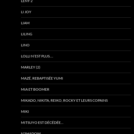
LENY 2
LI JOY
LIAM
LILING
LINO
LOLLI N’EST PLUS….
MARLEY (2)
MAZÉ, REBAPTISÉE YUMI
MIA ET BOOMER
MIKADO, NIKITA, REIKO, ROCKY ET LEURS COPAINS
MIKI
MITSUYO EST DÉCÉDÉE…
N’SHADOW