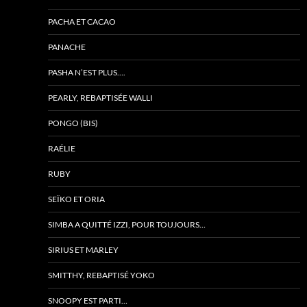
PACHA ET CACAO
PANACHE
PASHA N’EST PLUS….
PEARLY, REBAPTISÉE WALLI
PONGO (BIS)
RAÉLIE
RUBY
SEÏKO ET ORIA
SIMBA A QUITTÉ IZZI, POUR TOUJOURS…
SIRIUS ET MARLEY
SMITTHY, REBAPTISÉ YOKO
SNOOPY EST PARTI…