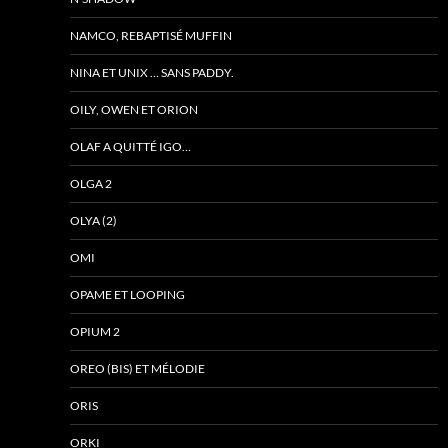
NAMCO, REBAPTISÉ MUFFIN
NINA ET UNIX … SANS PADDY.
OILY, OWEN ET ORION
OLAF A QUITTÉ IGO…
OLGA 2
OLYA (2)
OMI
OPAME ET LOOPING
OPIUM 2
OREO (BIS) ET MÉLODIE
ORIS
ORKI