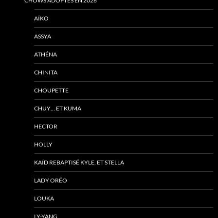
CHOWS ADOPTÉS EN 2026
AÏKO
ASSYA
ATHÉNA
CHINITA
CHOUPETTE
CHUY… ET KUMA
HECTOR
HOLLY
KAÏD REBAPTISÉ KYLE, ET STELLA
LADY ORÉO
LOUKA
LY-YANG