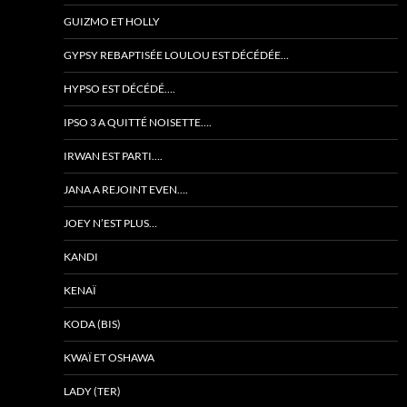
GUIZMO ET HOLLY
GYPSY REBAPTISÉE LOULOU EST DÉCÉDÉE…
HYPSO EST DÉCÉDÉ….
IPSO 3 A QUITTÉ NOISETTE….
IRWAN EST PARTI….
JANA A REJOINT EVEN….
JOEY N’EST PLUS…
KANDI
KENAÏ
KODA (BIS)
KWAÏ ET OSHAWA
LADY (TER)