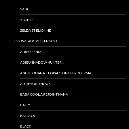
YANG
YOSHI 3
ZELDA ET ELIONNE
CHOWS ADOPTÉS EN 2021
ADIEU FÉNIX….
ADIEU SHADOW HUNTER…
ANGIE, OHANA ET OPALO ONT PERDU IRMA….
AU REVOIR INOUK…
BABA COOL A REJOINT NANA
BALLY
BALOO 8
BLACK