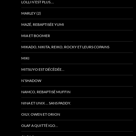
LOLLI N’EST PLUS….
MARLEY (2)
MAZÉ, REBAPTISÉE YUMI
MIA ET BOOMER
MIKADO, NIKITA, REIKO, ROCKY ET LEURS COPAINS
MIKI
MITSUYO EST DÉCÉDÉE…
N’SHADOW
NAMCO, REBAPTISÉ MUFFIN
NINA ET UNIX … SANS PADDY.
OILY, OWEN ET ORION
OLAF A QUITTÉ IGO…