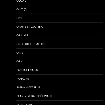
OLGA 2
OLYA (2)
OMI
OPAME ET LOOPING
OPIUM 2
OREO (BIS) ET MÉLODIE
ORIS
ORKI
PACHA ET CACAO
PANACHE
PASHA N’EST PLUS….
PEARLY, REBAPTISÉE WALLI
PONGO (BIS)