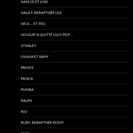
NAÏA (2) ET LOKI
NALA 5, REBAPTISÉE LÉA
NEIJI…. ET TED
NOUGAT A QUITTÉ IGGY POP …
O’MALEY
OXANA ET SAMY
PRINCE
PRISCA
PUMBA
RALPH
RIO
RUBY, REBAPTISÉE ROMY