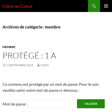
Aller
Recherche
Chow au Coeur
au
MENU
contenu
PRINCI
Archives de catégorie : membre
MEMBRE
PROTÉGÉ : 1 A
3 SEPTEMBRE 2021
CHÔC
Ce contenu est protégé par un mot de passe. Pour le voir,
veuillez saisir votre mot de passe ci-dessous :
Mot de passe :