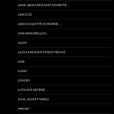
LANA, SANS CATLEYA ET NOISETTE….
LASCO (2)
LASCO A QUITTÉ CE MONDE….
LIHA SANS DRILLOU…
LILOO
LILOU A REJOINT HITA ET HÉLIOS
LINK
LOMU
LOUCKY
LUTIN EST DÉCÉDÉ…
LYLIE, OLYA ET NAÏKO
MACAO