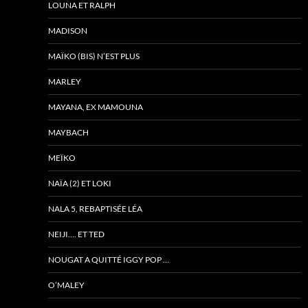
LOUNA ET RALPH
MADISON
MAÏKO (BIS) N’EST PLUS
MARLEY
MAYANA, EX MAMOUNA
MAYBACH
MEÏKO
NAÏA (2) ET LOKI
NALA 5, REBAPTISÉE LÉA
NEIJI…. ET TED
NOUGAT A QUITTÉ IGGY POP …
O’MALEY