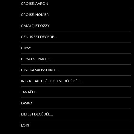
CROISÉ: AARON
CROISÉ: HOMER
GAÏA (2) ET OZZY
GENUS EST DÉCÉDÉ…
GIPSY
H’LYA EST PARTIE…..
HISOKA SANS SHIRO…
IRIS, REBAPTISÉE ISIS EST DÉCÉDÉE…
JANAËLLE
LASKO
LILI EST DÉCÉDÉE…
LOKI