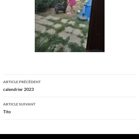
Navigation
ARTICLE PRÉCÉDENT
des
calendrier 2023
articles
ARTICLE SUIVANT
Tito