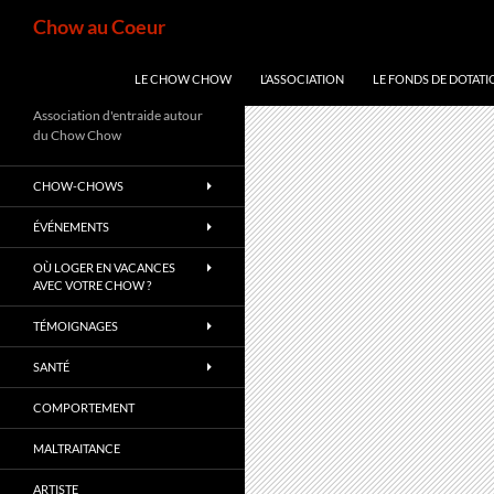
Aller
Recherche
Chow au Coeur
au
contenu
LE CHOW CHOW
L’ASSOCIATION
LE FONDS DE DOTATI
Association d'entraide autour
du Chow Chow
CHOW-CHOWS
ÉVÉNEMENTS
OÙ LOGER EN VACANCES
AVEC VOTRE CHOW ?
TÉMOIGNAGES
SANTÉ
COMPORTEMENT
MALTRAITANCE
ARTISTE