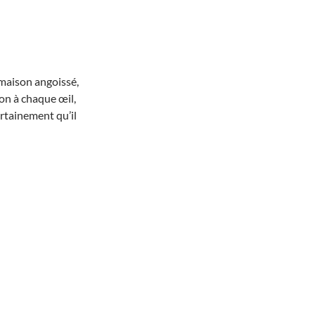
 maison angoissé,
ion à chaque œil,
certainement qu’il