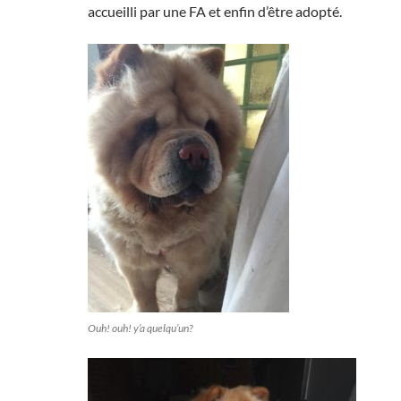
accueilli par une FA et enfin d’être adopté.
Ouh! ouh! y’a quelqu’un?