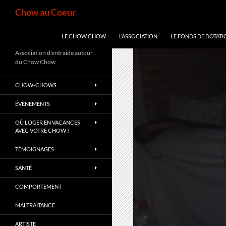
Aller
Recherche
Chow au Coeur
au
contenu
LE CHOW CHOW
L’ASSOCIATION
LE FONDS DE DOTATI
Association d'entraide autour
du Chow Chow
CHOW-CHOWS
ÉVÉNEMENTS
OÙ LOGER EN VACANCES
AVEC VOTRE CHOW ?
TÉMOIGNAGES
SANTÉ
COMPORTEMENT
MALTRAITANCE
ARTISTE