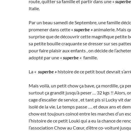
route, quitter sa famille et partir dans une «
superbe
Italie.
Par un beau samedi de Septembre, une famille décide
promener dans cette «
superbe »
animalerie. Mais qu
surprise que de découvrir cette magnifique petite b
sa petite bouille craquante se dresser sur ses pattes
pour faire plaisir aux enfants , on décide de l’acheter
adopté par une «
superbe
« famille.
La «
superbe »
histoire de ce petit bout devrait s’arr
Mais voilà, un petit chow ça bave, ça mordille, ça per
surtout ça grandit jusqu’à peser … 32 kgs !! Alors, o
cage d’escalier de service , et tant pis si Lucky vit 
isolé de la vie. Le temps passe …. et deux ans et demi
chow est toujours coincé entre les marches d’un es
l’histoire de ce petit Louki qui a eu la chance de ren
l’association Chow au Cœur, d’être co-voituré jusqu’