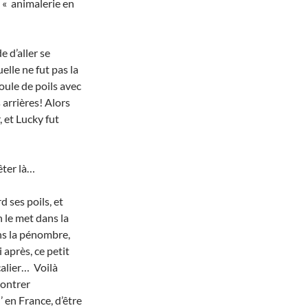
« animalerie en
 d’aller se
elle ne fut pas la
oule de poils avec
 arrières! Alors
, et Lucky fut
êter là…
d ses poils, et
n le met dans la
dans la pénombre,
 après, ce petit
calier… Voilà
contrer
 en France, d’être