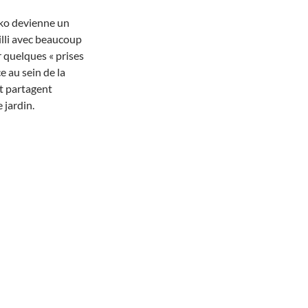
zko devienne un
eilli avec beaucoup
r quelques « prises
e au sein de la
et partagent
 jardin.