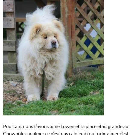
Pourtant nous t’avons aimé Lowen et ta place était grande au
Chowpôle car aimer ce n’est pas cajoler à tout prix, aimer c’est