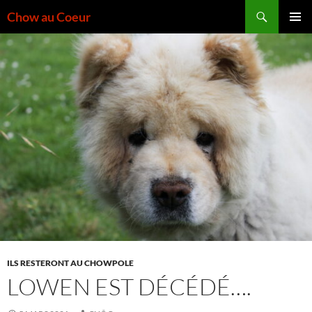
Aller
Recherche
Chow au Coeur
au
MENU
contenu
PRINCI
ILS RESTERONT AU CHOWPOLE
LOWEN EST DÉCÉDÉ….