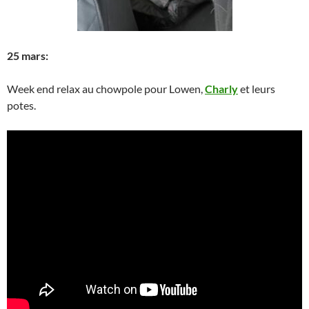
25 mars:
Week end relax au chowpole pour Lowen,
Charly
et leurs
potes.