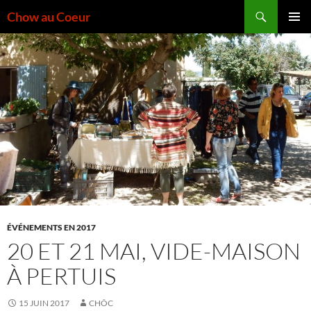
Aller
Recherche
Chow au Coeur
au
MENU
contenu
PRINCI
ÉVÉNEMENTS EN 2017
20 ET 21 MAI, VIDE-MAISON
À PERTUIS
15 JUIN 2017
CHÔC