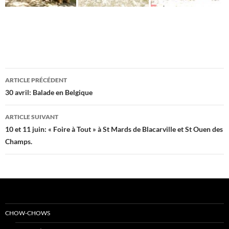
Navigation
ARTICLE PRÉCÉDENT
des
30 avril: Balade en Belgique
articles
ARTICLE SUIVANT
10 et 11 juin: « Foire à Tout » à St Mards de Blacarville et St Ouen des
Champs.
CHOW-CHOWS