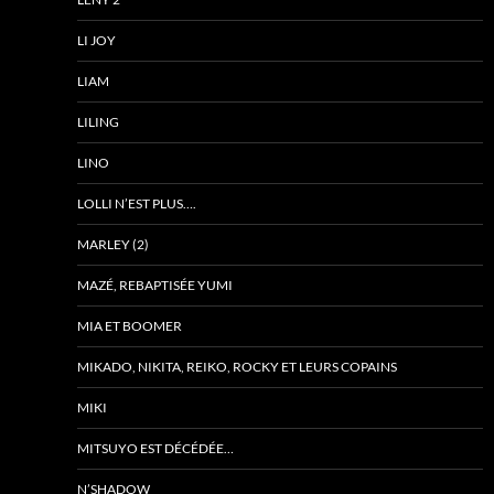
LI JOY
LIAM
LILING
LINO
LOLLI N’EST PLUS….
MARLEY (2)
MAZÉ, REBAPTISÉE YUMI
MIA ET BOOMER
MIKADO, NIKITA, REIKO, ROCKY ET LEURS COPAINS
MIKI
MITSUYO EST DÉCÉDÉE…
N’SHADOW