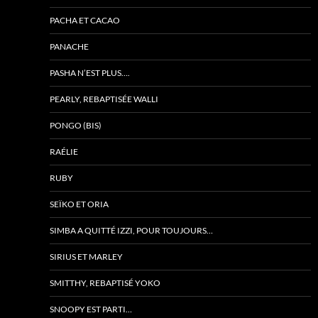
PACHA ET CACAO
PANACHE
PASHA N’EST PLUS….
PEARLY, REBAPTISÉE WALLI
PONGO (BIS)
RAÉLIE
RUBY
SEÏKO ET ORIA
SIMBA A QUITTÉ IZZI, POUR TOUJOURS…
SIRIUS ET MARLEY
SMITTHY, REBAPTISÉ YOKO
SNOOPY EST PARTI…