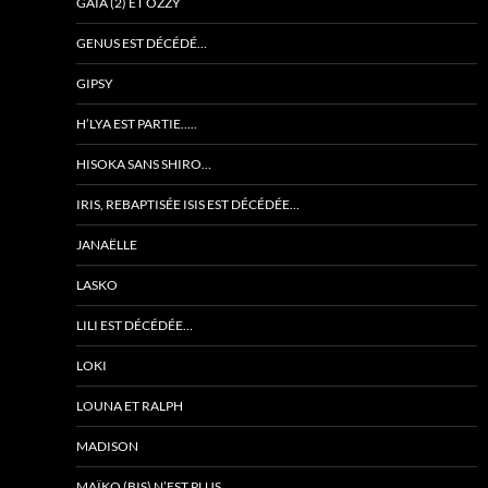
GAÏA (2) ET OZZY
GENUS EST DÉCÉDÉ…
GIPSY
H’LYA EST PARTIE…..
HISOKA SANS SHIRO…
IRIS, REBAPTISÉE ISIS EST DÉCÉDÉE…
JANAËLLE
LASKO
LILI EST DÉCÉDÉE…
LOKI
LOUNA ET RALPH
MADISON
MAÏKO (BIS) N’EST PLUS