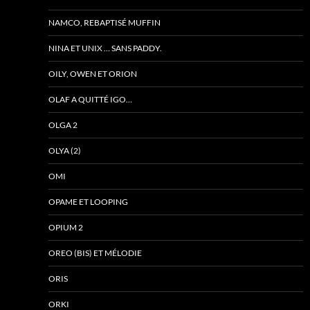
NAMCO, REBAPTISÉ MUFFIN
NINA ET UNIX … SANS PADDY.
OILY, OWEN ET ORION
OLAF A QUITTÉ IGO…
OLGA 2
OLYA (2)
OMI
OPAME ET LOOPING
OPIUM 2
OREO (BIS) ET MÉLODIE
ORIS
ORKI