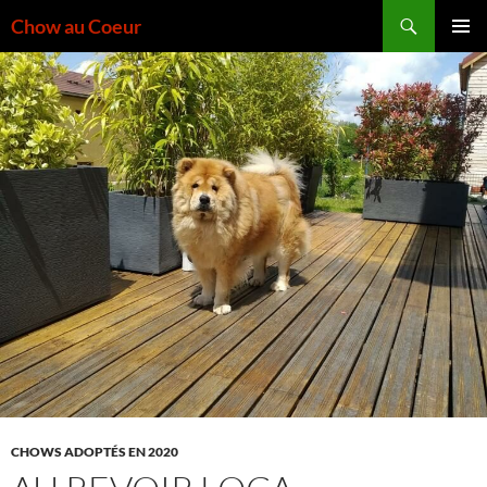
Aller
Recherche
Chow au Coeur
au
MENU
contenu
PRINCI
CHOWS ADOPTÉS EN 2020