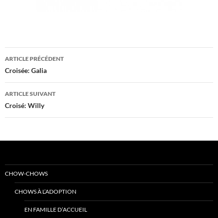
Navigation
ARTICLE PRÉCÉDENT
des
Croisée: Galia
articles
ARTICLE SUIVANT
Croisé: Willy
CHOW-CHOWS
CHOWS À L’ADOPTION
EN FAMILLE D’ACCUEIL