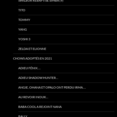
SWILBUR REBAPTISÉ SIMBA (9)
TITO
TOMMY
YANG
YOSHI 3
ZELDA ET ELIONNE
CHOWS ADOPTÉS EN 2021
ADIEU FÉNIX….
ADIEU SHADOW HUNTER…
ANGIE, OHANA ET OPALO ONT PERDU IRMA….
AU REVOIR INOUK…
BABA COOL A REJOINT NANA
BALLY