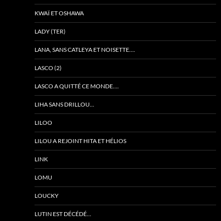
KWAÏ ET OSHAWA
LADY (TER)
LANA, SANS CATLEYA ET NOISETTE….
LASCO (2)
LASCO A QUITTÉ CE MONDE….
LIHA SANS DRILLOU…
LILOO
LILOU A REJOINT HITA ET HÉLIOS
LINK
LOMU
LOUCKY
LUTIN EST DÉCÉDÉ…