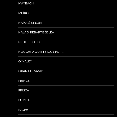
MAYBACH
MEÏKO
NAÏA (2) ET LOKI
NALA 5, REBAPTISÉE LÉA
NEIJI…. ET TED
NOUGAT A QUITTÉ IGGY POP …
O’MALEY
OXANA ET SAMY
PRINCE
PRISCA
PUMBA
RALPH