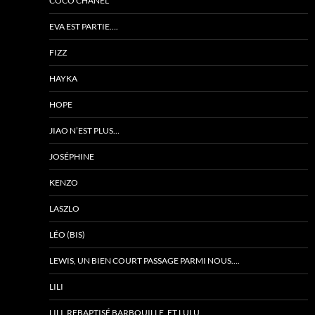
COCO CHANEL
EVA EST PARTIE….
FIZZ
HAYKA
HOPE
JIAO N’EST PLUS…
JOSÉPHINE
KENZO
LASZLO
LÉO (BIS)
LEWIS, UN BIEN COURT PASSAGE PARMI NOUS….
LILI
LILI, REBAPTISÉ BARBOUILLE, ET LULU