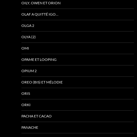
OILY, OWEN ET ORION
OLAF A QUITTÉ IGO…
OLGA 2
OLYA (2)
OMI
OPAME ET LOOPING
OPIUM 2
OREO (BIS) ET MÉLODIE
ORIS
ORKI
PACHA ET CACAO
PANACHE