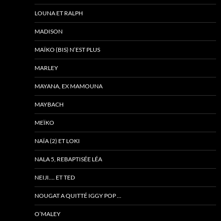
LOUNA ET RALPH
MADISON
MAÏKO (BIS) N’EST PLUS
MARLEY
MAYANA, EX MAMOUNA
MAYBACH
MEÏKO
NAÏA (2) ET LOKI
NALA 5, REBAPTISÉE LÉA
NEIJI…. ET TED
NOUGAT A QUITTÉ IGGY POP …
O’MALEY