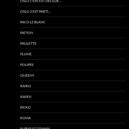
OSLO (TER) EST DÉCÉDÉ…
OSLO 2 EST PARTI…
PACO LE BLANC
PATTON
PAULETTE
PLUME
POUPÉE
QUEENY
RAÏKO
RAVEN
REIKO
ROMA
RUBYE ET TOMMY