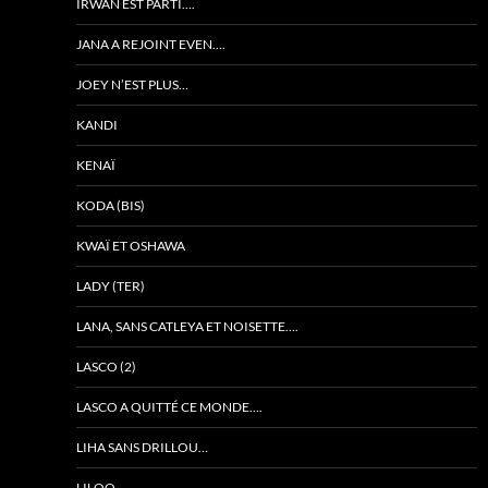
IRWAN EST PARTI….
JANA A REJOINT EVEN….
JOEY N’EST PLUS…
KANDI
KENAÏ
KODA (BIS)
KWAÏ ET OSHAWA
LADY (TER)
LANA, SANS CATLEYA ET NOISETTE….
LASCO (2)
LASCO A QUITTÉ CE MONDE….
LIHA SANS DRILLOU…
LILOO