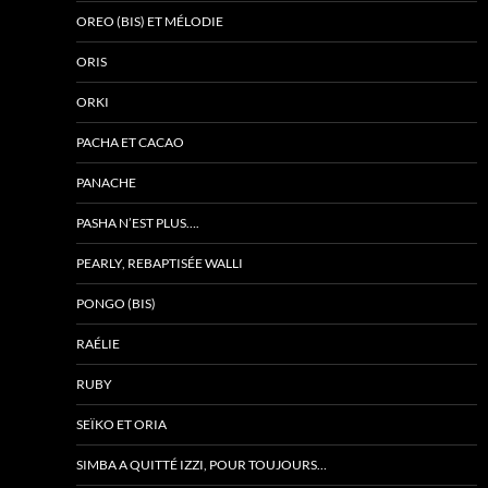
OREO (BIS) ET MÉLODIE
ORIS
ORKI
PACHA ET CACAO
PANACHE
PASHA N’EST PLUS….
PEARLY, REBAPTISÉE WALLI
PONGO (BIS)
RAÉLIE
RUBY
SEÏKO ET ORIA
SIMBA A QUITTÉ IZZI, POUR TOUJOURS…