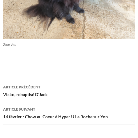
Zine Vaa
Navigation
ARTICLE PRÉCÉDENT
des
Vicko, rebaptisé D’Jack
articles
ARTICLE SUIVANT
14 février : Chow au Coeur à Hyper U La Roche sur Yon