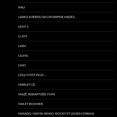
KALI
LASKO A PERDU SA CHOWPINE HADÈS….
LENY 2
LI JOY
LIAM
LILING
LINO
LOLLI N’EST PLUS….
MARLEY (2)
MAZÉ, REBAPTISÉE YUMI
MIA ET BOOMER
MIKADO, NIKITA, REIKO, ROCKY ET LEURS COPAINS