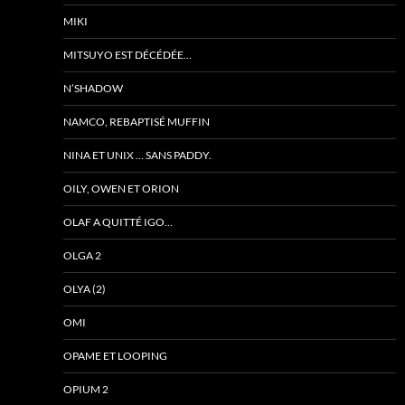
MIKI
MITSUYO EST DÉCÉDÉE…
N’SHADOW
NAMCO, REBAPTISÉ MUFFIN
NINA ET UNIX … SANS PADDY.
OILY, OWEN ET ORION
OLAF A QUITTÉ IGO…
OLGA 2
OLYA (2)
OMI
OPAME ET LOOPING
OPIUM 2