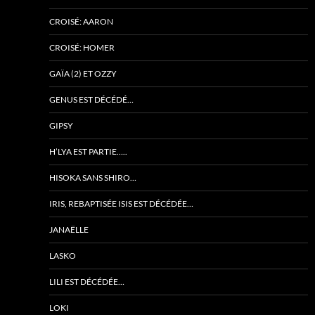
CROISÉ: AARON
CROISÉ: HOMER
GAÏA (2) ET OZZY
GENUS EST DÉCÉDÉ…
GIPSY
H’LYA EST PARTIE…..
HISOKA SANS SHIRO…
IRIS, REBAPTISÉE ISIS EST DÉCÉDÉE…
JANAËLLE
LASKO
LILI EST DÉCÉDÉE…
LOKI