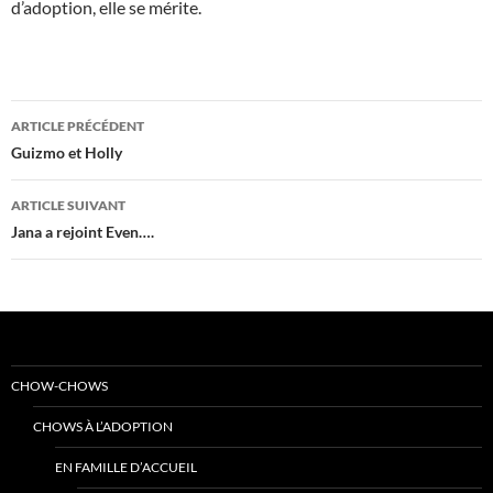
d’adoption, elle se mérite.
Navigation
ARTICLE PRÉCÉDENT
des
Guizmo et Holly
articles
ARTICLE SUIVANT
Jana a rejoint Even….
CHOW-CHOWS
CHOWS À L’ADOPTION
EN FAMILLE D’ACCUEIL