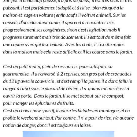
Son poil a beaucoup poussé, il a pris du poids, il est très beau et très
puissant. Il est parfaitement adapté et à l’aise , bien éduqué à la
maison et sage en voiture ( enfin sauf s’il voit un animal).
Sur les
conseils d’un éducateur canin, il apprend à rencontrer très
progressivement ses congénères, sinon c’est l’agitation mais il
progresse surement mais très doucement. il s’est tout de même fait
une copine avec qui il se balade. Avec les chats, il s’excite moins
dans la maison mais cela reste difficile et il les course dans le jardin.
C’est un petit malin, plein de ressources pour satisfaire sa
gourmandise. Il a renversé à 2 reprises, son gros pot de croquettes
de 12 kg avec le couvercle , et s’est rempli la panse, il a donc fallu le
ranger à l’abri sous le placard de l’évier. Il a quand même réussi à
ouvrir la porte. Dans le jardin, Il se met debout sur le compost,
pour manger les épluchures de fruits.
C’est un chow chow sportif, il adore les balades en montagne, et en
profite le weekend surtout. Par contre, il n’ a peur de rien, n’a aucune
notion de danger, donc il est toujours en laisse.