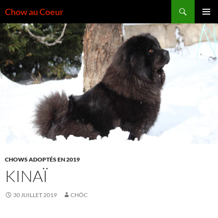
Aller
Recherche
Chow au Coeur
au
MENU
contenu
PRINCI
CHOWS ADOPTÉS EN 2019
KINAÏ
30 JUILLET 2019
CHÔC