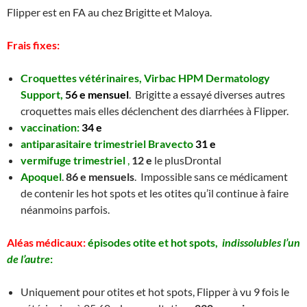
Flipper est en FA au chez Brigitte et Maloya.
Frais fixes:
Croquettes vétérinaires, Virbac HPM Dermatology
Support,
56 e mensuel
. Brigitte a essayé diverses autres
croquettes mais elles déclenchent des diarrhées à Flipper.
vaccination:
34 e
antiparasitaire trimestriel Bravecto
31 e
vermifuge trimestriel
,
12 e
le plusDrontal
Apoquel
.
86 e mensuels
. Impossible sans ce médicament
de contenir les hot spots et les otites qu’il continue à faire
néanmoins parfois.
Aléas médicaux:
é
pisodes
otite et hot spots,
indissolubles l’un
de l’autre
:
Uniquement pour otites et hot spots, Flipper à vu 9 fois le