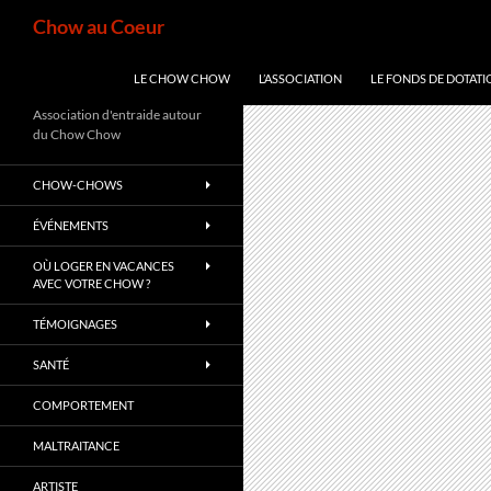
Aller
Recherche
Chow au Coeur
au
contenu
LE CHOW CHOW
L’ASSOCIATION
LE FONDS DE DOTATI
Association d'entraide autour
du Chow Chow
CHOW-CHOWS
ÉVÉNEMENTS
OÙ LOGER EN VACANCES
AVEC VOTRE CHOW ?
TÉMOIGNAGES
SANTÉ
COMPORTEMENT
MALTRAITANCE
ARTISTE