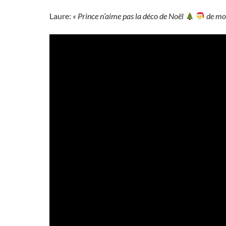
Laure:
« Prince n’aime pas la déco de Noël
de mon 