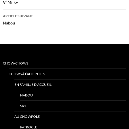
des
V’ Milky
articles
ARTICLE SUIVANT
Nabou
CHOW-CHOWS
CHOWS À L’ADOPTION
EN FAMILLE D’ACCUEIL
NABOU
SKY
AU CHOWPOLE
PATROCLE