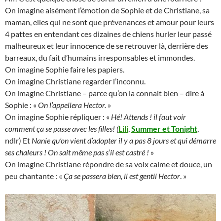
On imagine aisément l’émotion de Sophie et de Christiane, sa
maman, elles qui ne sont que prévenances et amour pour leurs
4 pattes en entendant ces dizaines de chiens hurler leur passé
malheureux et leur innocence de se retrouver là, derrière des
barreaux, du fait d’humains irresponsables et immondes.
On imagine Sophie faire les papiers.
On imagine Christiane regarder l’inconnu.
On imagine Christiane – parce qu’on la connait bien – dire à
Sophie : «
On l’appellera Hector.
»
On imagine Sophie répliquer : «
Hé! Attends ! il faut voir
comment ça se passe avec les filles! (
Lili
,
Summer et Tonight
,
ndlr) Et
Nanie qu’on vient d’adopter il y a pas 8 jours et qui démarre
ses chaleurs ! On sait même pas s’il est castré !
»
On imagine Christiane répondre de sa voix calme et douce, un
peu chantante : «
Ça se passera bien, il est gentil Hector
. »