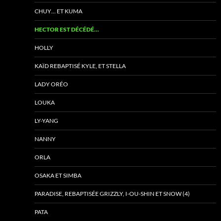
CHUY… ET KUMA
HECTOR EST DÉCÉDÉ…
HOLLY
KAÏD REBAPTISÉ KYLE, ET STELLA
LADY ORÉO
LOUKA
LY-YANG
NANNY
ORLA
OSAKA ET SIMBA
PARADISE, REBAPTISÉE GRIZZLY, I-OU-SHIN ET SNOW (4)
PATA