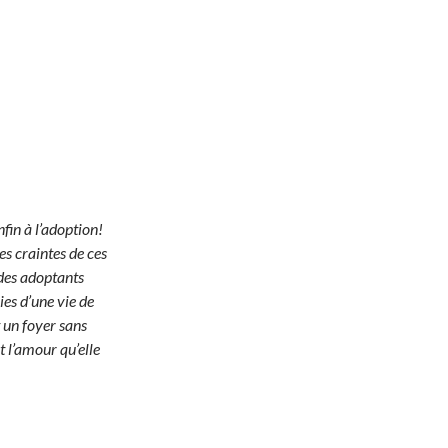
nfin à l’adoption!
s craintes de ces
des adoptants
ies d’une vie de
 un foyer sans
t l’amour qu’elle