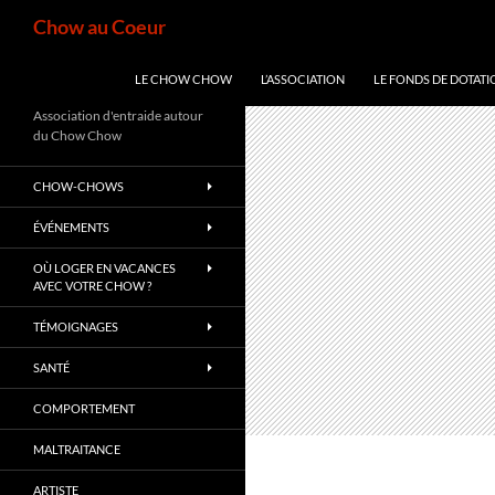
Aller
Recherche
Chow au Coeur
au
contenu
LE CHOW CHOW
L’ASSOCIATION
LE FONDS DE DOTATI
Association d'entraide autour
du Chow Chow
CHOW-CHOWS
ÉVÉNEMENTS
OÙ LOGER EN VACANCES
AVEC VOTRE CHOW ?
TÉMOIGNAGES
SANTÉ
COMPORTEMENT
MALTRAITANCE
ARTISTE