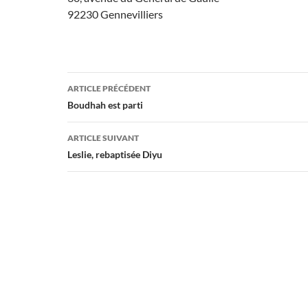
92230 Gennevilliers
Navigation
ARTICLE PRÉCÉDENT
des
Boudhah est parti
articles
ARTICLE SUIVANT
Leslie, rebaptisée Diyu