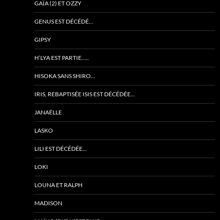
GAÏA (2) ET OZZY
GENUS EST DÉCÉDÉ…
GIPSY
H’LYA EST PARTIE…..
HISOKA SANS SHIRO…
IRIS, REBAPTISÉE ISIS EST DÉCÉDÉE…
JANAËLLE
LASKO
LILI EST DÉCÉDÉE…
LOKI
LOUNA ET RALPH
MADISON