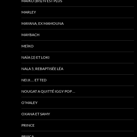
MAÏKO (BIS) N’EST PLUS
MARLEY
MAYANA, EX MAMOUNA
MAYBACH
MEÏKO
NAÏA (2) ET LOKI
NALA 5, REBAPTISÉE LÉA
NEIJI…. ET TED
NOUGAT A QUITTÉ IGGY POP …
O’MALEY
OXANA ET SAMY
PRINCE
PRISCA