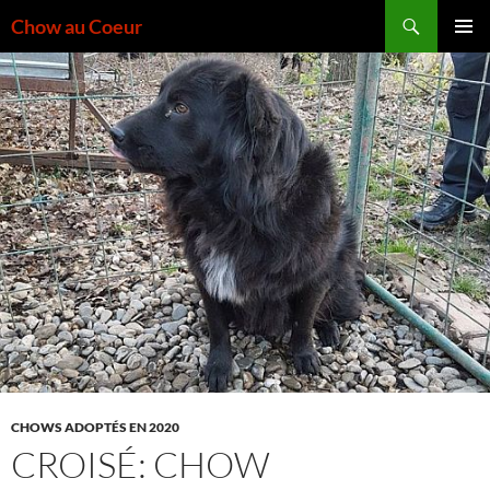
Aller
Recherche
Chow au Coeur
au
MENU
contenu
PRINCI
CHOWS ADOPTÉS EN 2020
CROISÉ: CHOW