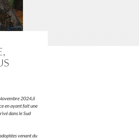
,
US
n Novembre 2024,il
ce en ayant fait une
rrivé dans le Sud
 adoptées venant du