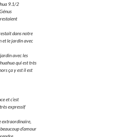
ahua 9.1/2
s Génus
restaient
estait dans notre
 et le jardin avec
 jardin avec les
ihuahua qui est très
ors ça y est il est
e et c’est
très expressif
e extraordinaire,
ec beaucoup d’amour
mprendre