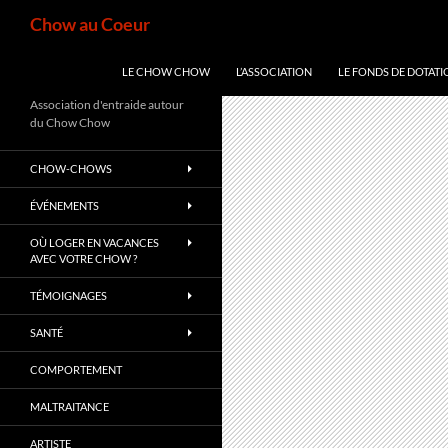
Aller
Recherche
Chow au Coeur
au
contenu
LE CHOW CHOW
L’ASSOCIATION
LE FONDS DE DOTATI
Association d'entraide autour
du Chow Chow
CHOW-CHOWS
ÉVÉNEMENTS
OÙ LOGER EN VACANCES
AVEC VOTRE CHOW ?
TÉMOIGNAGES
SANTÉ
COMPORTEMENT
MALTRAITANCE
ARTISTE