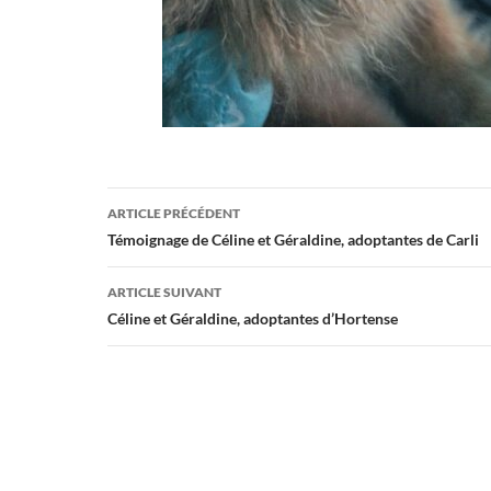
Navigation
ARTICLE PRÉCÉDENT
des
Témoignage de Céline et Géraldine, adoptantes de Carli
articles
ARTICLE SUIVANT
Céline et Géraldine, adoptantes d’Hortense