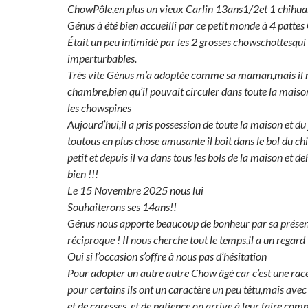
ChowPôle,en plus un vieux Carlin 13ans1/2et 1 chihu
Génus à été bien accueilli par ce petit monde à 4 patte
Était un peu intimidé par les 2 grosses chowschottesqui 
imperturbables.
Très vite Génus m’a adoptée comme sa maman,mais il r
chambre,bien qu’il pouvait circuler dans toute la maison
les chowspines
Aujourd’hui,il a pris possession de toute la maison et du
toutous en plus chose amusante il boit dans le bol du ch
petit et depuis il va dans tous les bols de la maison et deh
bien !!!
Le 15 Novembre 2025 nous lui
Souhaiterons ses 14ans!!
Génus nous apporte beaucoup de bonheur par sa présenc
réciproque ! Il nous cherche tout le temps,il a un regard 
Oui si l’occasion s’offre à nous pas d’hésitation
Pour adopter un autre autre Chow âgé car c’est une rac
pour certains ils ont un caractère un peu têtu,mais av
et de caresses, et de patience on arrive à leur faire co