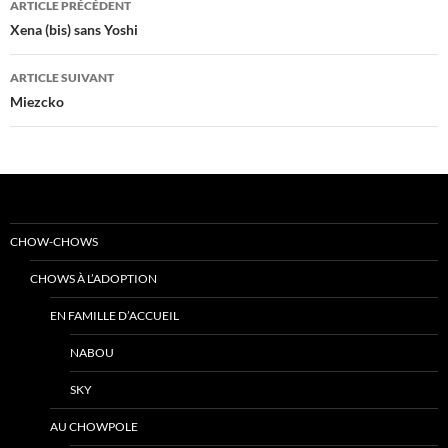
ARTICLE PRÉCÉDENT
des
Xena (bis) sans Yoshi
articles
ARTICLE SUIVANT
Miezcko
CHOW-CHOWS
CHOWS À L’ADOPTION
EN FAMILLE D’ACCUEIL
NABOU
SKY
AU CHOWPOLE