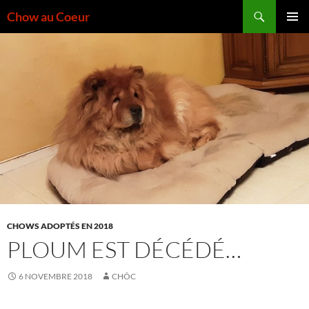
Aller
Recherche
Chow au Coeur
au
MENU
contenu
PRINCI
CHOWS ADOPTÉS EN 2018
PLOUM EST DÉCÉDÉ…
6 NOVEMBRE 2018
CHÔC