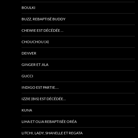
BOULKI
BUZZ, REBAPTISÉ BUDDY
CHEWIE EST DÉCÉDÉE …
CHOUCHOU (4)
DENVER
GINGER ET JILA
GUCCI
INDIGO EST PARTIE….
IZZIE (BIS) EST DÉCÉDÉE…
KUNA
LIHA ET OLIA REBAPTISÉE ORÉA
LITCHI, LADY, SHANELLE ET REGATA