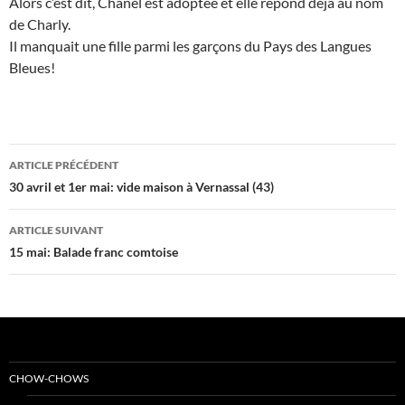
Alors c’est dit, Chanel est adoptée et elle répond déjà au nom
de Charly.
Il manquait une fille parmi les garçons du Pays des Langues
Bleues!
Navigation
ARTICLE PRÉCÉDENT
des
30 avril et 1er mai: vide maison à Vernassal (43)
articles
ARTICLE SUIVANT
15 mai: Balade franc comtoise
CHOW-CHOWS