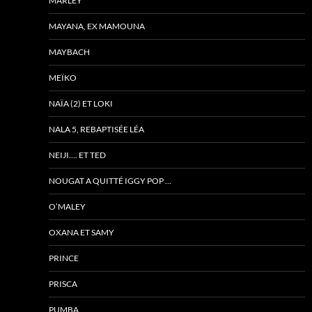
MARLEY
MAYANA, EX MAMOUNA
MAYBACH
MEÏKO
NAÏA (2) ET LOKI
NALA 5, REBAPTISÉE LÉA
NEIJI…. ET TED
NOUGAT A QUITTÉ IGGY POP …
O’MALEY
OXANA ET SAMY
PRINCE
PRISCA
PUMBA