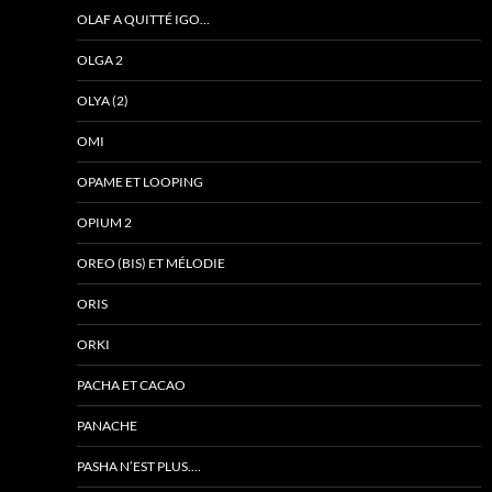
OLAF A QUITTÉ IGO…
OLGA 2
OLYA (2)
OMI
OPAME ET LOOPING
OPIUM 2
OREO (BIS) ET MÉLODIE
ORIS
ORKI
PACHA ET CACAO
PANACHE
PASHA N’EST PLUS….