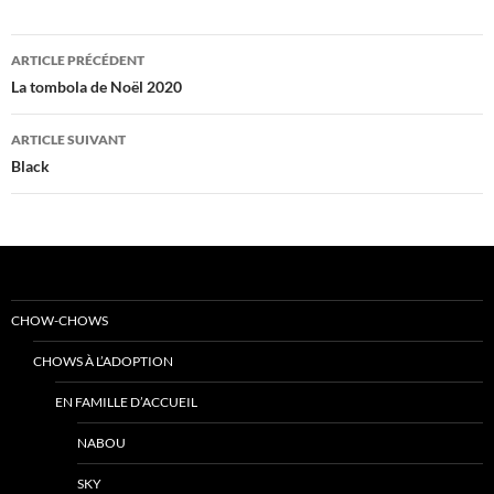
Navigation
ARTICLE PRÉCÉDENT
des
La tombola de Noël 2020
articles
ARTICLE SUIVANT
Black
CHOW-CHOWS
CHOWS À L’ADOPTION
EN FAMILLE D’ACCUEIL
NABOU
SKY