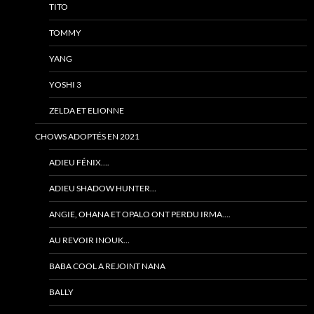
TITO
TOMMY
YANG
YOSHI 3
ZELDA ET ELIONNE
CHOWS ADOPTÉS EN 2021
ADIEU FÉNIX….
ADIEU SHADOW HUNTER…
ANGIE, OHANA ET OPALO ONT PERDU IRMA….
AU REVOIR INOUK…
BABA COOL A REJOINT NANA
BALLY