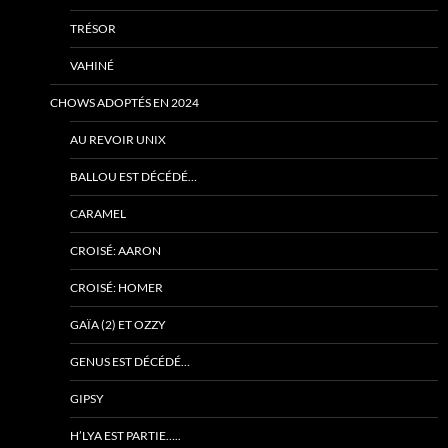
TRÉSOR
VAHINÉ
CHOWS ADOPTÉS EN 2024
AU REVOIR UNIX
BALLOU EST DÉCÉDÉ…
CARAMEL
CROISÉ: AARON
CROISÉ: HOMER
GAÏA (2) ET OZZY
GENUS EST DÉCÉDÉ…
GIPSY
H’LYA EST PARTIE…..