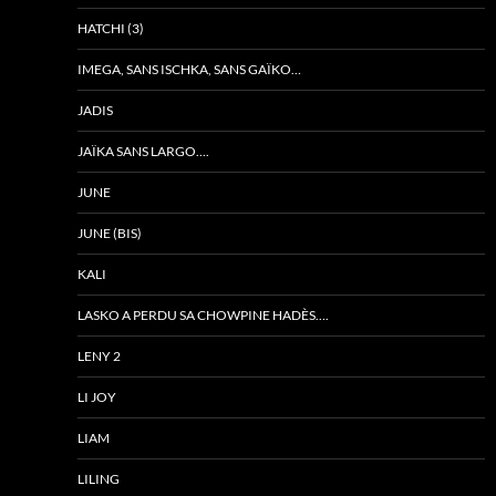
HATCHI (3)
IMEGA, SANS ISCHKA, SANS GAÏKO…
JADIS
JAÏKA SANS LARGO….
JUNE
JUNE (BIS)
KALI
LASKO A PERDU SA CHOWPINE HADÈS….
LENY 2
LI JOY
LIAM
LILING