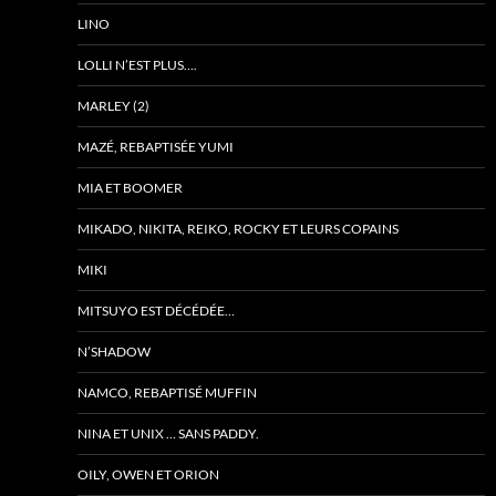
LINO
LOLLI N’EST PLUS….
MARLEY (2)
MAZÉ, REBAPTISÉE YUMI
MIA ET BOOMER
MIKADO, NIKITA, REIKO, ROCKY ET LEURS COPAINS
MIKI
MITSUYO EST DÉCÉDÉE…
N’SHADOW
NAMCO, REBAPTISÉ MUFFIN
NINA ET UNIX … SANS PADDY.
OILY, OWEN ET ORION