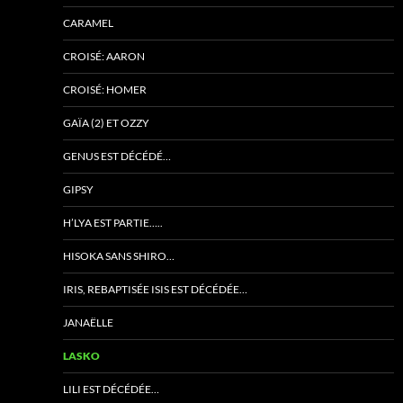
CARAMEL
CROISÉ: AARON
CROISÉ: HOMER
GAÏA (2) ET OZZY
GENUS EST DÉCÉDÉ…
GIPSY
H’LYA EST PARTIE…..
HISOKA SANS SHIRO…
IRIS, REBAPTISÉE ISIS EST DÉCÉDÉE…
JANAËLLE
LASKO
LILI EST DÉCÉDÉE…