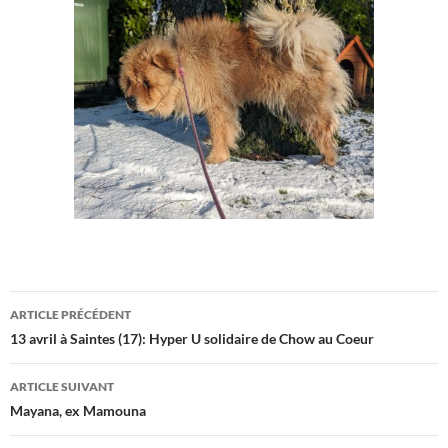
Navigation
ARTICLE PRÉCÉDENT
des
13 avril à Saintes (17): Hyper U solidaire de Chow au Coeur
articles
ARTICLE SUIVANT
Mayana, ex Mamouna