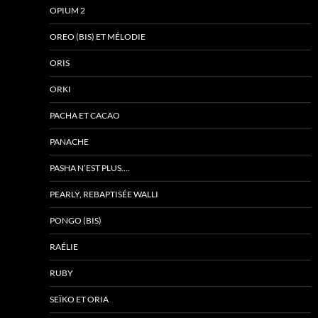
OPIUM 2
OREO (BIS) ET MÉLODIE
ORIS
ORKI
PACHA ET CACAO
PANACHE
PASHA N’EST PLUS….
PEARLY, REBAPTISÉE WALLI
PONGO (BIS)
RAÉLIE
RUBY
SEÏKO ET ORIA