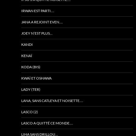
IRWAN EST PARTI….
JANA A REJOINT EVEN….
JOEY N’EST PLUS…
KANDI
KENAÏ
KODA (BIS)
KWAÏ ET OSHAWA
LADY (TER)
LANA, SANS CATLEYA ET NOISETTE….
LASCO (2)
LASCO A QUITTÉ CE MONDE….
LIHA SANS DRILLOU…