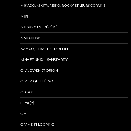
MIKADO, NIKITA, REIKO, ROCKY ET LEURS COPAINS
MIKI
MITSUYO EST DÉCÉDÉE…
N’SHADOW
NAMCO, REBAPTISÉ MUFFIN
NINA ET UNIX … SANS PADDY.
OILY, OWEN ET ORION
OLAF A QUITTÉ IGO…
OLGA 2
OLYA (2)
OMI
OPAME ET LOOPING