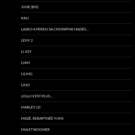
JUNE (BIS)
KALI
LASKO A PERDU SA CHOWPINE HADÈS….
LENY 2
LI JOY
LIAM
LILING
LINO
LOLLI N’EST PLUS….
MARLEY (2)
MAZÉ, REBAPTISÉE YUMI
MIA ET BOOMER