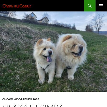
Aller
Recherche
Chow au Coeur
au
MENU
contenu
PRINCI
CHOWS ADOPTÉS EN 2026