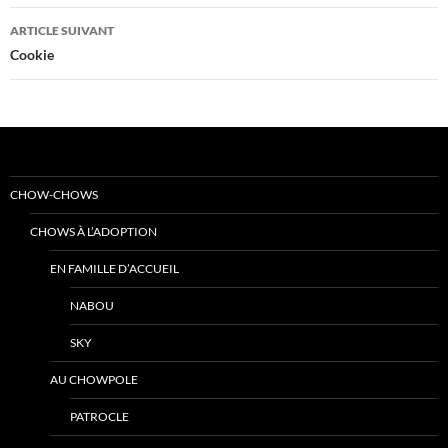
articles
ARTICLE SUIVANT
Cookie
CHOW-CHOWS
CHOWS À L’ADOPTION
EN FAMILLE D’ACCUEIL
NABOU
SKY
AU CHOWPOLE
PATROCLE