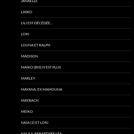
JANAËLLE
LASKO
LILI EST DÉCÉDÉE…
LOKI
LOUNA ET RALPH
MADISON
MAÏKO (BIS) N’EST PLUS
MARLEY
MAYANA, EX MAMOUNA
MAYBACH
MEÏKO
NAÏA (2) ET LOKI
NALA 5, REBAPTISÉE LÉA