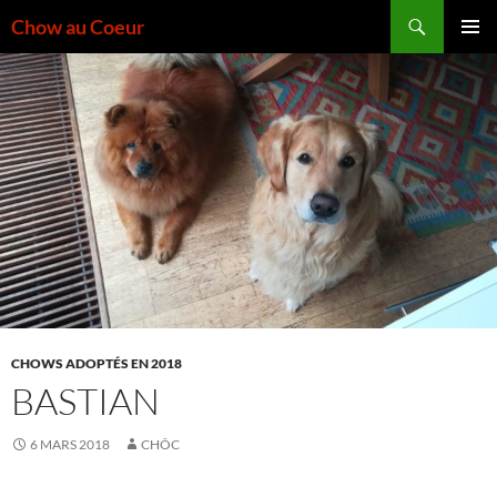
Aller
Recherche
Chow au Coeur
au
MENU
contenu
PRINCI
CHOWS ADOPTÉS EN 2018
BASTIAN
6 MARS 2018
CHÔC