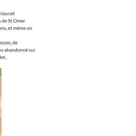
n’aurait
A de St Omer
ions, et même un
esses, de
tou abandonné sur
et..