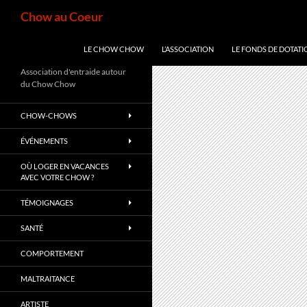
Aller
Recherche
Chow au Coeur
au
contenu
LE CHOW CHOW
L’ASSOCIATION
LE FONDS DE DOTATI
Association d'entraide autour
du Chow Chow
CHOW-CHOWS
ÉVÉNEMENTS
OÙ LOGER EN VACANCES
AVEC VOTRE CHOW ?
TÉMOIGNAGES
SANTÉ
COMPORTEMENT
MALTRAITANCE
ARTISTE