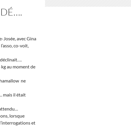
DÉ….
ie-Josée, avec Gina
’asso, co-voit,
déclinait….
28 kg au moment de
 Chamallow ne
mais il était
 attendu…
ions, lorsque
d’interrogations et