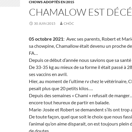
CHOWS ADOPTÉS EN 2015
CHAMALOW EST DÉCÉ
30 JUIN 2015
CHÔC
05 octobre 2021
: Avec ses parents, Robert et Mar
sa chowpine, Chamallow était devenu un proche de l
FA…
Depuis ce début d’année nous savions que sa santé 
De 33-35 kg au mieux de sa forme il était passé à 
ses vaccins en avril.
Hier, au moment de l’ultime rv chez le vétérinaire,
pesait plus que 20 petits kilos….
Depuis des semaines « Chami » refusait de manger…. 
encore tout heureux de partir en balade.
Marie-Josée et Robert se demandent s’ils ont trop
De toute façon, quel que soit le choix que nous fass
l’animal qu’on aime disparait, on est toujours plein 
de doutes…