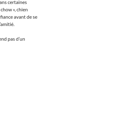
ans certaines
 chow », chien
nfiance avant de se
amitié.
end pas d’un