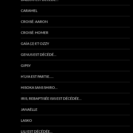
CARAMEL
CROISÉ: AARON
CROISÉ: HOMER
GAÏA (2) ET OZZY
GENUS EST DÉCÉDÉ…
GIPSY
H’LYA EST PARTIE…..
HISOKA SANS SHIRO…
IRIS, REBAPTISÉE ISIS EST DÉCÉDÉE…
JANAËLLE
LASKO
LILI EST DÉCÉDÉE…