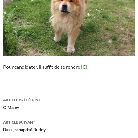
Pour candidater, il suffit de se rendre
ICI
.
Navigation
ARTICLE PRÉCÉDENT
des
O’Maley
articles
ARTICLE SUIVANT
Buzz, rebaptisé Buddy