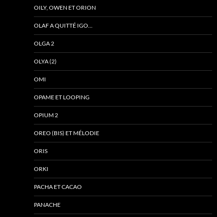
OILY, OWEN ET ORION
OLAF A QUITTÉ IGO…
OLGA 2
OLYA (2)
OMI
OPAME ET LOOPING
OPIUM 2
OREO (BIS) ET MÉLODIE
ORIS
ORKI
PACHA ET CACAO
PANACHE