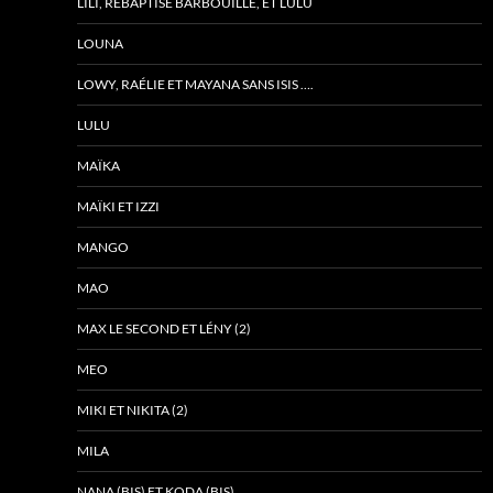
LILI, REBAPTISÉ BARBOUILLE, ET LULU
LOUNA
LOWY, RAÉLIE ET MAYANA SANS ISIS ….
LULU
MAÏKA
MAÏKI ET IZZI
MANGO
MAO
MAX LE SECOND ET LÉNY (2)
MEO
MIKI ET NIKITA (2)
MILA
NANA (BIS) ET KODA (BIS)