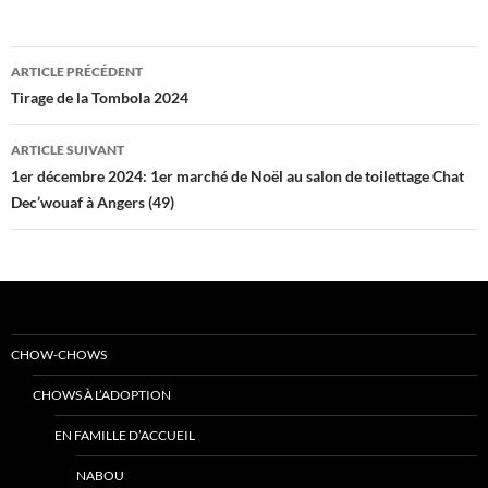
Navigation
ARTICLE PRÉCÉDENT
des
Tirage de la Tombola 2024
articles
ARTICLE SUIVANT
1er décembre 2024: 1er marché de Noël au salon de toilettage Chat
Dec’wouaf à Angers (49)
CHOW-CHOWS
CHOWS À L’ADOPTION
EN FAMILLE D’ACCUEIL
NABOU