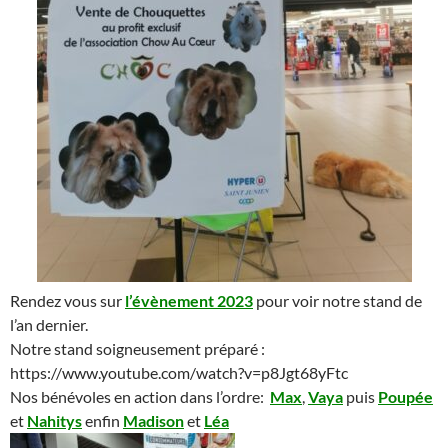
Rendez vous sur
l’évènement 2023
pour voir notre stand de
l’an dernier.
Notre stand soigneusement préparé :
https://www.youtube.com/watch?v=p8Jgt68yFtc
Nos bénévoles en action dans l’ordre:
Max
,
Vaya
puis
Poupée
et
Nahitys
enfin
Madison
et
Léa