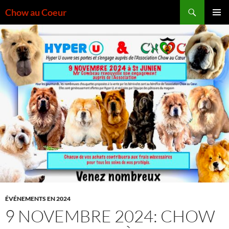
Aller
Recherche
Chow au Coeur
au
MENU
contenu
PRINCI
ÉVÉNEMENTS EN 2024
9 NOVEMBRE 2024: CHOW