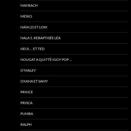
MAYBACH
MEÏKO
NAÏA (2) ET LOKI
NALA 5, REBAPTISÉE LÉA
NEIJI…. ET TED
NOUGAT A QUITTÉ IGGY POP …
O’MALEY
OXANA ET SAMY
PRINCE
PRISCA
PUMBA
RALPH