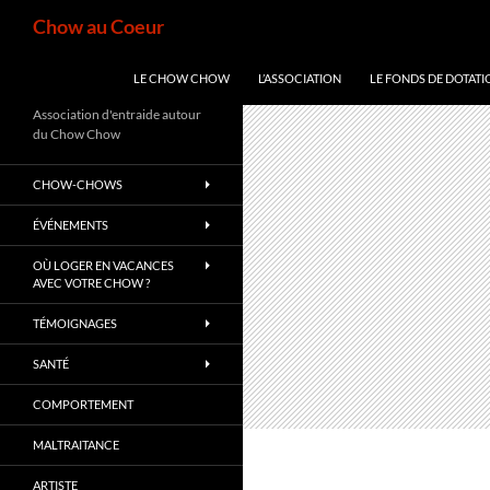
Aller
Recherche
Chow au Coeur
au
contenu
LE CHOW CHOW
L’ASSOCIATION
LE FONDS DE DOTATI
Association d'entraide autour
du Chow Chow
CHOW-CHOWS
ÉVÉNEMENTS
OÙ LOGER EN VACANCES
AVEC VOTRE CHOW ?
TÉMOIGNAGES
SANTÉ
COMPORTEMENT
MALTRAITANCE
ARTISTE