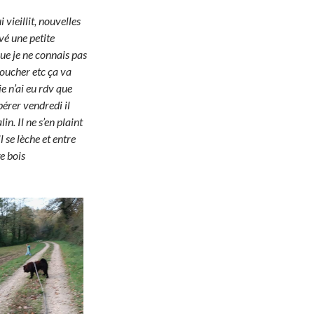
vieillit, nouvelles
vé une petite
que je ne connais pas
 toucher etc ça va
je n’ai eu rdv que
opérer vendredi il
n. Il ne s’en plaint
l se lèche et entre
e bois